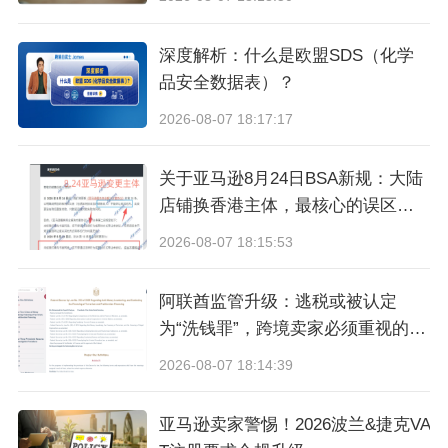
（3）数据加密：保障卖家数据安全；
深度解析：什么是欧盟SDS（化学
品安全数据表）？
（4）实时同步：与Lazada平台商品信息实时同
2026-08-07 18:17:17
步。
关于亚马逊8月24日BSA新规：大陆
2. 第三方批量刊登工具
店铺换香港主体，最核心的误区与
真相
2026-08-07 18:15:53
除了官方工具，市面上还有许多第三方批量刊登
工具，
选择批量刊登工具时，卖家需根据自己的
阿联酋监管升级：逃税或被认定
业务需求、操作习惯等因素进行综合考虑。以下
为“洗钱罪”，跨境卖家必须重视的合
为几个推荐原则：
规信号
2026-08-07 18:14:39
功能完善：选择具备商品信息批量导入、编辑、
亚马逊卖家警惕！2026波兰&捷克VA