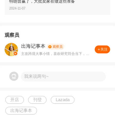
强。Lazada在新加坡创立时就是以3C消费电子
特朗普赢了，大批卖家在做这些准备
2024-11-07
起家，目前电子产品仍然是热门品类。
5
.
健康美容产品：健康美容产品是女性的最爱，
尤其是年轻女性。美妆护肤用品需求量大，健康
观察员
美容类产品在线上销售增长迅速。
出海记事本
观察员
关注
主攻跨境大事小情，喜欢研究符合当下，具
6
.
家用小家电：家用小家电如电饭煲、榨汁机等
备简单可行性的盈利方法。有问题，可关注
私聊。
也在线上销售中表现出色，满足了家庭日常生活
我来说两句~
的需求。
7
.
运动健身产品：随着人们对健康和健身的关注
开店
刊登
Lazada
增加，健身器材、健康补充品等产品的需求也在
出海记事本
增长。