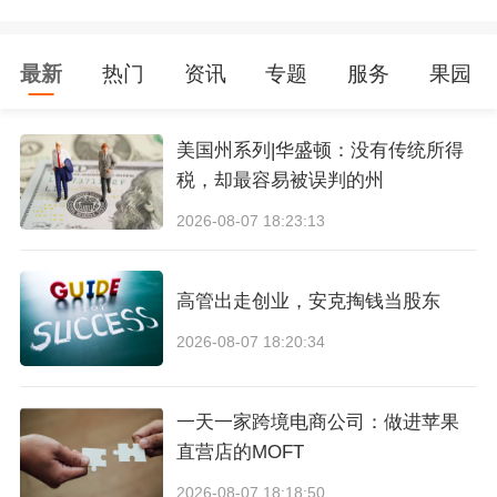
Lazada开店批量刊登工具有哪些
最新
热门
资讯
专题
服务
果园
1. Lazada官方批量刊登工具
美国州系列|华盛顿：没有传统所得
Lazada官方提供的批量刊登工具，适用于新手卖
税，却最容易被误判的州
家和有一定经验的卖家。该工具操作简单，支持
2026-08-07 18:23:13
商品信息批量导入、编辑和发布。其主要特点如
下：
高管出走创业，安克掏钱当股东
2026-08-07 18:20:34
（1）支持多种文件格式：如CSV、Excel等；
一天一家跨境电商公司：做进苹果
（2）模板丰富：提供多种商品类目模板，方便卖
直营店的MOFT
家快速匹配；
2026-08-07 18:18:50