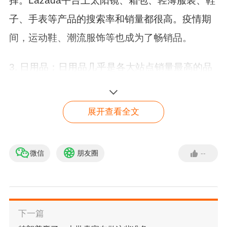
择。Lazada平台上太阳镜、箱包、轻薄服装、鞋
子、手表等产品的搜索率和销量都很高。疫情期
间，运动鞋、潮流服饰等也成为了畅销品。
3
.
日用品：日用品几乎是各大站点销量最高的品
类，上班族和中年人对日用品的需求特别大。上
班族购买最多的产品包括洗涤剂、储物盒、毛巾
展开查看全文
等。疫情期间，居民在家时间增加，日用品的线
上销量大幅增长。
微信
朋友圈
--
4
.
电子产品：疫情期间，电子产品需求激增。U
盘、平板电脑、智能手机、电视、游戏机等产品
销量大幅增加，尤其是男性消费者的购买力很
下一篇