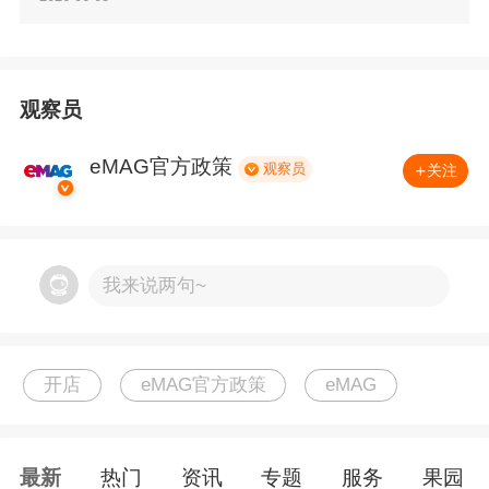
观察员
这是你的虚拟销售助手的一部分，专门为你定
制。这里会显示需要改进的指标、我们的建议和
eMAG官方政策
观察员
关注
行动建议，以帮助你提高销售额。
newsletter
我来说两句~
开店
eMAG官方政策
eMAG
最新
热门
资讯
专题
服务
果园