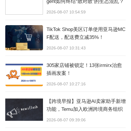
gent如何终结“散对散”的生态混乱？
2026-08-07 10:54:59
这是一个即时监控你在eMAG Marketplace上处理订单情况
TikTok Shop美区订单使用亚马逊MC
的好工具。它会分析你的当前销售情况，并与前一期进行
F配送，配送费立减35%！
比较。在这里，你可以看到接收和处理中、已完成或已取
2026-08-07 10:31:43
消的订单统计图表，以及延迟完成的订单图表。
305家店铺被锁定！13张irmirx治愈
插画发案！
延迟订单和卖家表现
2026-08-07 10:27:16
【跨境早报】亚马逊AI卖家助手新增
功能，Temu加入欧洲跨境商务组织
2026-08-07 09:39:06