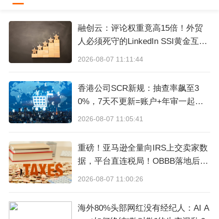
融创云：评论权重竟高15倍！外贸
页面顶部提供了快速访问平台新闻、促销活动和其他重要
人必须死守的LinkedIn SSI黄金互动
红线
行动的链接，这些行动对于改善你的卖家账户状况至关重
2026-08-07 11:11:44
要。
香港公司SCR新规：抽查率飙至3
0%，7天不更新=账户+年审一起
销售统计
炸！
2026-08-07 11:05:41
重磅！亚马逊全量向IRS上交卖家数
据，平台直连税局！OBBB落地后，
美国税局已掌握全部店铺营收流水
2026-08-07 11:00:26
海外80%头部网红没有经纪人：AI A