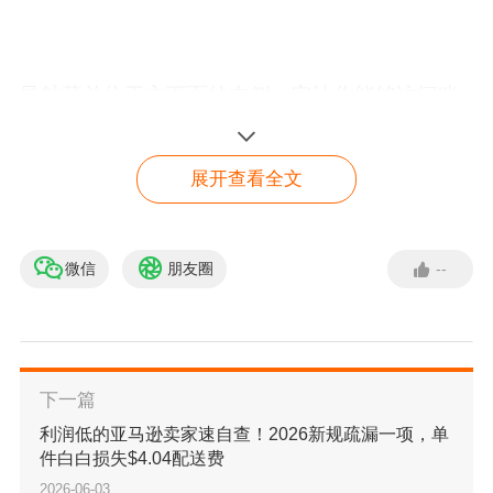
导航菜单位于主页面的左侧，它让你能够访问账
户中的各个部分，管理从公司法律信息到产品上
架、订单处理、退货、参与eMAG促销活动、提
展开查看全文
升产品表现以及查看财务详情等所有流程。
微信
朋友圈
--
动态KPI工具栏
eMAG入驻通道
点击入驻
下一篇
利润低的亚马逊卖家速自查！2026新规疏漏一项，单
件白白损失$4.04配送费
2026-06-03