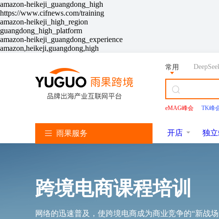
amazon-heikeji_guangdong_high
https://www.cifnews.com/training
amazon-heikeji_high_region
guangdong_high_platform
amazon-heikeji_guangdong_experience
amazon,heikeji,guangdong,high
DeepSee
常用
业名片>
eMAG峰会
TK峰
亚
TikTok
Shopee
Lazada
韩
美
独
沃
速
马
服
服
服
国
客
立
尔
卖
Facebook
逊
务
务
务
找
多
站
玛
通
开店
独立
雨果服务
服
服
服
服
服
服
务
务
务
务
务
务
立即报名
立即报名
立即报名
立即报名
会员
立刻申请
境稀缺资源权益
加入社群
加入社群
加入社群
加入社群
立即报名
近
近
近
近
跨境电商课程培训
亚
马
期
期
期
期
加入社群
逊
立即报名
独
活
直
活
活
开
TikTok
店
网络的迅速普及，使跨境电商成为商业竞争的“新战场
开
雨课官网