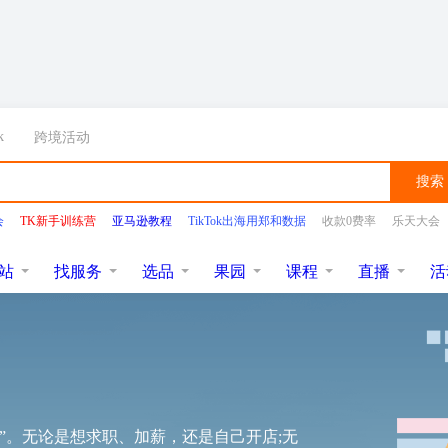
k
跨境活动
搜索
会
TK新手训练营
亚马逊教程
TikTok出海用郑和数据
收款0费率
乐天大会
站
找服务
选品
果园
课程
直播
活
”。无论是想求职、加薪，还是自己开店;无