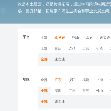
立
动
播
动
动
加入社群
全
选
物
海
申
软
跨
知
供
店
论是本土经营，还是跨境拓展，通过学习跨境电商运
球
品
流
外
诉
件
境
识
应
Ozon
站
查
查
近
查
查
业务咨询
开
工
服
营
服
工
收
产
链
开
秘，提升销量，拓展更广阔创业机会和职业发展空间
店
具
务
销
务
具
款
权
全
店
近
看
雨
看
期
看
看
托
美
管
客
期
更
课
更
活
更
更
多
立即报名
开
Shopee
活
多
精
多
动
多
多
店
开
平台
动
>
品
查
>
>
活动咨询
店
全部
亚马逊
Wish
eBay
速卖通
Coupang
近
线
看
全部
开店
选品
运营
引流
期
下
更
Wildberries
AI
AI
加
获
开
AI
全部
速卖通
产
小
多
工
大
入
取
店
全
作
模
AI
AI
季
链
沃
业
班
>
坊
型
社
活
增
尔
广
群
动
效
eMAG
TK
TK+独
amazon
Meta
酷
Y2
玛
带
课
场
招
精
立
学
峰
澎
新
开
eMAG
地区
全部
广东
浙江
福建
上海
FB
FB
TikTok
Google
Google
Shopify
Taboola
100+爆
TikTok
空
百
亚
京
万
SISA
菜
活
品
专
开
亚
TikTok
独
品
活
更
商
准
站
堂
会
蓝
模
店
开
广
流
SEO
款
中
世
马
东
里
海
鸟
动
类
题
店
马
立
牌
投
海
式
店
动
多
告
量
云
集
逊
物
汇
外
海
日
活
活
季
逊
站
出
流
掘
Wayfair
全部
深圳
广州
东莞
佛山
开
扶
汇
团
智
流
仓
外
历
动
动
出
海
金
开
查
场
户
持
库
仓
海
重
店
塑
全部
速卖通
看
次