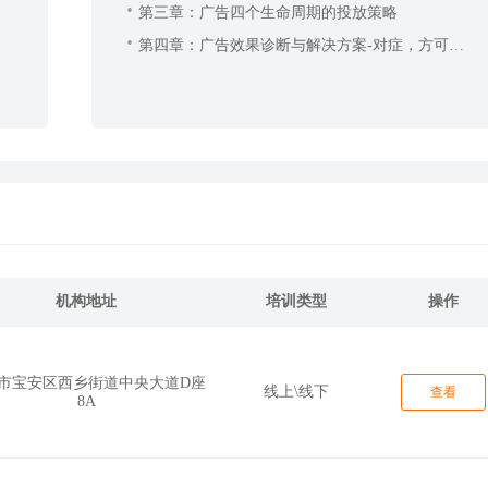
第三章：广告四个生命周期的投放策略
第四章：广告效果诊断与解决方案-对症，方可下
药！
机构地址
培训类型
操作
市宝安区西乡街道中央大道D座
线上\线下
查看
8A