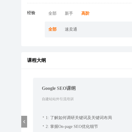
欧
乐
亚
DTC
TK
Coupang
Jumia
Wayfair
更
洲
天
马
增
招
大
沙
峰
多
出
招
逊
长
商
会
龙
会
经验
全部
新手
高阶
海
商
峰
沙
会
>>
峰
会
会
龙
会
全部
速卖通
TK
沃
TK
扶
美
亚
Shopee
Ozon
美
尔
东
持
客
马
陪
陪
区
玛
南
计
多
逊
跑
跑
沃
陪
陪
亚
划
陪
陪
课程大纲
尔
跑
跑
跑
跑
玛
扶
eMAG
合
CIPS
选
AI
全
产
持
规
宠
品
选
品
业
专
物
中
品
类
带
Coupang
场
展
心
采
探
Google SEO课纲
购
厂
自建站站外引流培训
1: 了解如何调研关键词及关键词布局
2: 掌握On-page SEO优化细节