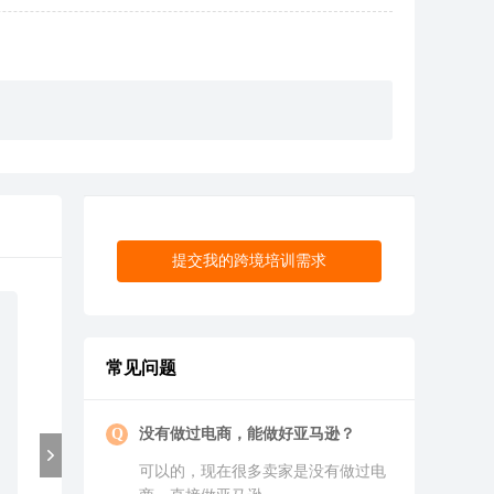
提交我的跨境培训需求
亚马逊入门宝典
常见问题
亚马逊入门宝典
没有做过电商，能做好
亚马逊
？
账号：一次性搞懂开店
可以的，现在很多卖家是没有做过电
FBA：发货，就这么简单