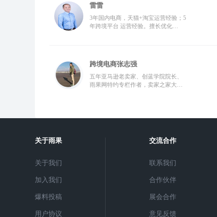
雷雷
3年国内电商，天猫+淘宝运营经验；5
年跨境平台 运营经验。擅长优化
Listing,数据分析，报平台活动，打造
爆款
跨境电商张志强
五年亚马逊老卖家、创蓝学院院长、
雨果网特约专栏作者，卖家之家大咖
作者，熟悉网络建站和百度SEO
关于雨果
交流合作
关于我们
联系我们
加入我们
合作伙伴
爆料投稿
展会合作
用户协议
意见反馈