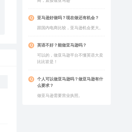
商，直接做
亚马逊
listing：细节决定运营下限
CPC：营业增长的引擎
亚马逊
好做吗？现在做还有机会？
关键词：布局，成败的关键
跟国内电商比较，
亚马逊
机会更大。
促销：Promotion促销设置
Review：评论，运营必不可少
英语不好？能做
亚马逊
吗？
跟卖：跟卖与被跟卖之攻防战
可以的，做
亚马逊
平台不懂英语大卖
比比皆是！
个人可以做
亚马逊
吗？做
亚马逊
有什
么要求？
做
亚马逊
需要营业执照。