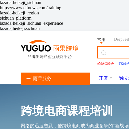
lazada-heikeji_sichuan
https://www.cifnews.com/training
lazada-heikeji_region
sichuan_platform
lazada-heikeji_sichuan_experience
lazada,heikeji,sichuan
DeepSee
常用
业名片>
eMAG峰会
TK峰
亚
TikTok
Shopee
Lazada
韩
美
独
沃
速
马
服
服
服
国
客
立
尔
卖
Facebook
逊
务
务
务
找
多
站
玛
通
开店
独立
雨果服务
服
服
服
服
服
服
务
务
务
务
务
务
立即报名
立即报名
立即报名
立即报名
会员
立刻申请
境稀缺资源权益
加入社群
加入社群
加入社群
加入社群
立即报名
近
近
近
近
跨境电商课程培训
亚
马
期
期
期
期
加入社群
逊
立即报名
独
活
直
活
活
开
TikTok
店
网络的迅速普及，使跨境电商成为商业竞争的“新战场
开
雨课官网