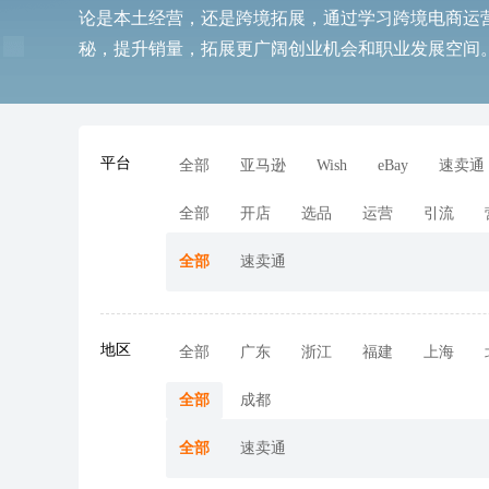
立
动
播
动
动
加入社群
全
选
物
海
申
软
跨
知
供
店
论是本土经营，还是跨境拓展，通过学习跨境电商运
球
品
流
外
诉
件
境
识
应
Ozon
站
查
查
近
查
查
业务咨询
开
工
服
营
服
工
收
产
链
开
秘，提升销量，拓展更广阔创业机会和职业发展空间
店
具
务
销
务
具
款
权
全
店
近
看
雨
看
期
看
看
托
美
管
客
期
更
课
更
活
更
更
多
立即报名
开
Shopee
活
多
精
多
动
多
多
店
开
平台
动
>
品
查
>
>
活动咨询
店
全部
亚马逊
Wish
eBay
速卖通
Coupang
近
线
看
全部
开店
选品
运营
引流
期
下
更
Wildberries
AI
AI
加
获
开
AI
全部
速卖通
产
小
多
工
大
入
取
店
全
作
模
AI
AI
季
链
沃
业
班
>
坊
型
社
活
增
尔
广
群
动
效
eMAG
TK
TK+独
amazon
Meta
酷
Y2
玛
带
课
场
招
精
立
学
峰
澎
新
开
eMAG
地区
全部
广东
浙江
福建
上海
FB
FB
TikTok
Google
Google
Shopify
Taboola
100+爆
TikTok
空
百
亚
京
万
SISA
菜
活
品
专
开
亚
TikTok
独
品
活
更
商
准
站
堂
会
蓝
模
店
开
广
流
SEO
款
中
世
马
东
里
海
鸟
动
类
题
店
马
立
牌
投
海
式
店
动
多
告
量
云
集
逊
物
汇
外
海
日
活
活
季
逊
站
出
流
掘
Wayfair
全部
成都
开
扶
汇
团
智
流
仓
外
历
动
动
出
海
金
开
查
场
户
持
库
仓
海
重
店
塑
全部
速卖通
看
次