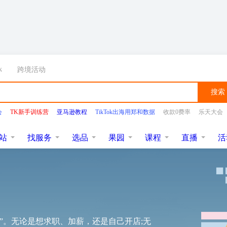
k
跨境活动
搜索
会
TK新手训练营
亚马逊教程
TikTok出海用郑和数据
收款0费率
乐天大会
站
找服务
选品
果园
课程
直播
活
”。无论是想求职、加薪，还是自己开店;无