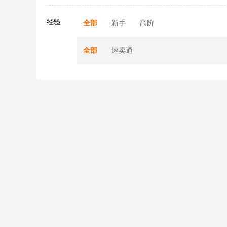
欧
乐
亚
DTC
TK
Coupang
Jumia
Wayfair
更
洲
天
马
增
招
大
沙
峰
多
出
招
逊
长
商
会
龙
会
经验
全部
新手
高阶
海
商
峰
沙
会
>>
峰
会
会
龙
会
全部
速卖通
TK
沃
TK
扶
美
亚
Shopee
Ozon
美
尔
东
持
客
马
陪
陪
区
玛
南
计
多
逊
跑
跑
沃
陪
陪
亚
划
陪
陪
尔
跑
跑
跑
跑
玛
扶
eMAG
选
AI
全
产
持
品
选
品
业
中
品
类
带
Coupang
心
采
探
购
厂