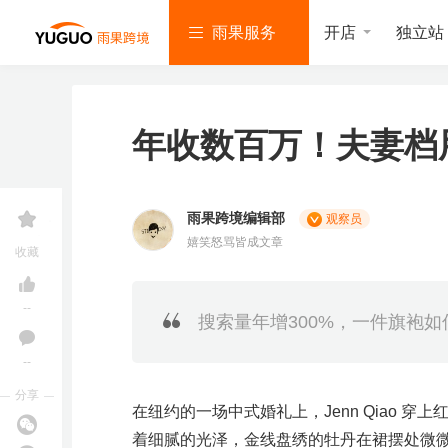
开店
独立站
雨果服务
年收数百万！夫妻档
雨果跨境编辑部
观察员
亚
T
S
L
韩
美
独
沃
速
嬉笑怒骂皆成文章
马
i
h
a
国
客
立
尔
卖
收藏
逊
k
o
z
找
多
站
玛
通
免费咨询
服
T
p
a
服
服
服
服
服
务
o
e
d
务
务
务
务
务
课程咨询
k
e
a
--
搜索量年增300%，一件旗袍
服
服
服
雨
务
务
务
课
--
亚
精
马
分享
逊
在纽约的一场中式婚礼上，Jenn Qiao
品
开
T
店
i
着细腻的光泽，金线盘绣的牡丹在裙摆处微微