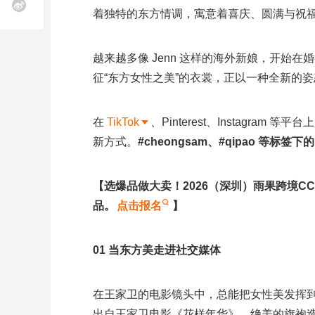
线
k
着独特的东方情调，寓意着喜庆、圆满与祝
T
O
下
o
z
全
选
物
海
申
软
跨
知
供
k
o
小
球
品
流
外
诉
件
境
识
应
开
n
美
开
工
服
营
服
工
收
产
链
越来越多像 Jenn 这样的海外新娘，开始
店
开
客
班
店
具
务
销
务
具
款
权
全
店
多
征“东方女性之美”的衣裳，正以一种全新的
托
立即报名
立即报名
立即报名
立即报名
立即报名
立即报名
立即报名
课
开
S
管
店
h
更
加入社群
活动咨询
加入社群
加入社群
加入社群
加入社群
加入社群
o
p
C
在
TikTok
、Pinterest、Instagr
独
近
近
多
近
近
近
近
e
o
新方式。
#cheongsam
、
#qipao
等标签下的
e
u
立
期
期
场
期
期
期
期
开
p
W
店
a
i
站
产
活
次
直
活
活
活
n
l
【选爆品做大卖！2026（深圳）雨果跨境CC
g
d
沃
近
业
动
播
动
动
动
b
尔
品。
点击报名
】
e
期
带
查
查
查
查
查
玛
r
开
e
活
活
看
看
看
看
看
r
店
M
i
A
0
1
当东方美走进社交媒体
动
动
更
更
更
更
更
e
G
W
s
T
沃
T
扶
美
亚
S
O
开
a
查
多
多
多
多
多
K
尔
K
持
客
马
h
z
店
y
美
玛
东
计
多
逊
o
o
f
在王家卫的电影镜头中，总能把女性美发挥到
看
>
>
>
>
区
陪
南
划
陪
陪
p
n
a
陪
跑
亚
跑
跑
e
陪
出自王家卫电影《花样年华》，绝美的旗袍
i