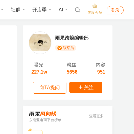
社群
开店季
AI
登录
老板会员
雨果跨境编辑部
观察员
曝光
粉丝
内容
227.1w
5656
951
向TA提问
关注
查看更多
东南亚电商平台榜单