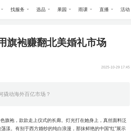
找服务
选品
果园
雨课
直播
活动
用旗袍赚翻北美婚礼市场
2025-10-29 17:45
如何撬动海外百亿市场？
 穿上红色旗袍，款款走上仪式的长廊。灯光打在她身上，真丝面料泛
荡漾。有别于西方婚纱的纯白浪漫，那抹鲜艳的中国“红”展示