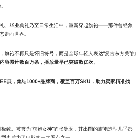
福。
在婚礼、毕业典礼乃至日常生活中，重新穿起旗袍——那件曾经象
姿态走向世界。
am 等平台上，旗袍不再只是怀旧符号，而是全球年轻人表达“复古东方美”的
内容累计数百万条，播放量早已突破数亿次。
EE展，集结1000+品牌商，覆盖百万SKU，助力卖家精准找
极致。被誉为“旗袍女神”的张曼玉，其出圈的旗袍造型几乎都
造型也成为了电影的一大看点之一。