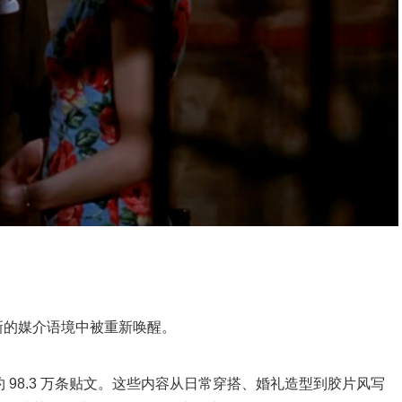
新的媒介语境中被重新唤醒。
 98.3 万条贴文。这些内容从日常穿搭、婚礼造型到胶片风写