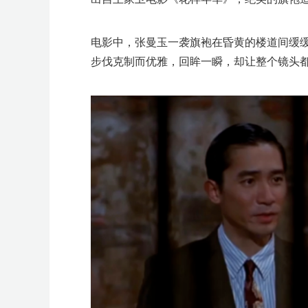
更
跑
e
跑
r
A
A
A
A
陪
开
多
I
I
I
I
跑
店
工
大
智
选
F
F
T
G
G
S
T
1
电影中，张曼玉一袭旗袍在昏黄的楼道间缓
>
作
模
造
品
B
B
i
o
o
h
a
0
坊
型
爆
e
T
T
a
M
酷
酷
Y
广
流
k
o
o
o
b
0
步伐克制而优雅，回眸一瞬，却让整个镜头
>
广
款
M
K
K
m
e
澎
澎
2
告
量
T
g
g
p
o
+爆
T
空
百
亚
京
万
S
菜
亚
日
C
品
美
T
O
沃
活
品
专
开
亚
T
独
品
场
A
年
东
a
t
冷
大
新
开
扶
o
l
l
i
o
款
i
中
世
马
东
里
I
鸟
马
本
o
牌
客
K
z
尔
动
类
题
店
马
i
立
牌
G
中
南
z
a
启
卖
模
户
持
k
e
e
f
l
k
云
集
逊
物
汇
S
海
逊
乐
u
营
多
招
o
玛
日
活
活
季
逊
k
站
出
招
促
亚
o
峰
攻
秘
式
S
y
a
T
汇
团
智
流
A
外
增
天
p
销
大
商
n
大
历
动
动
T
出
海
商
玩
流
n
会
略
籍
E
o
库
海
仓
长
大
a
沙
会
会
峰
会
o
海
重
法
量
学
O
k
外
会
n
龙
会
k
塑
堂
仓
g
大
e
选
A
选
产
会
M
品
I
品
业
A
中
选
研
带
G
心
品
讨
探
C
会
厂
o
u
p
a
n
g