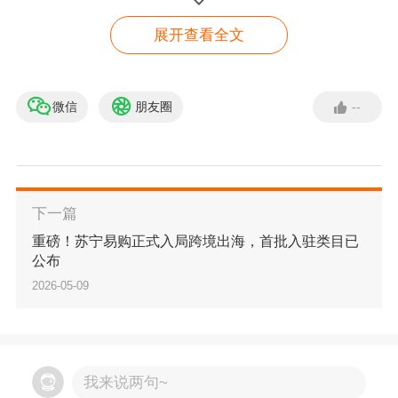
展开查看全文
微信
朋友圈
--
【免费入驻】 亚马逊入驻
绿色通道
立即入驻
下一篇
重磅！苏宁易购正式入局跨境出海，首批入驻类目已
公布
2026-05-09
我来说两句~