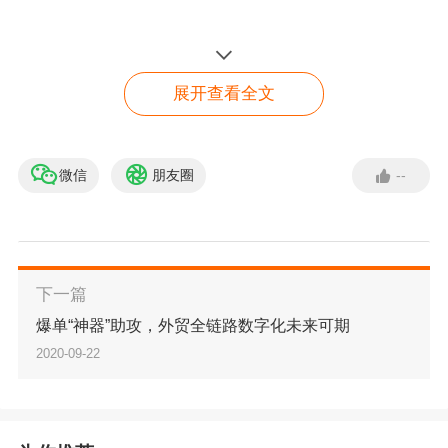
鲁班跨境通是Facebook、Google、
TikTok
等海
外热门媒体在大中华区的一级代理-蓝瀚互动推出
展开查看全文
的产品，隶属于上市4A公司蓝色光标旗下
1、可免费速开【更稳定的企业级广告账户】
微信
朋友圈
--
谷歌独立站出单王
2、提供7x24h全年无休的【自助充值】技术
免费领取谷歌广告金
3、【$/￥双币种在线充值】，同时线下美金打款
下一篇
爆单“神器”助攻，外贸全链路数字化未来可期
4、超低起充价，【500美金】
2020-09-22
5、限时【免费的Shopify品牌定制、优化建站服
务】