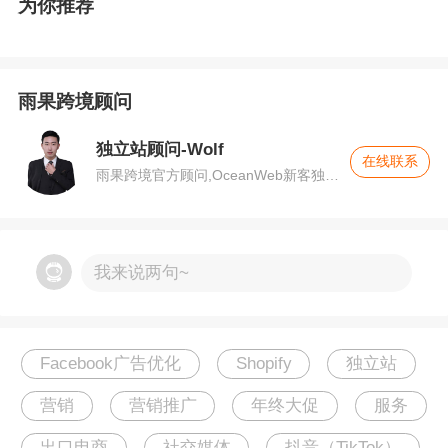
为你推荐
6、新手也可轻松上手的【自动优化ROI的投放系
统】
雨果跨境顾问
7、【在线申诉、短信提示】功能随时Up to date
独立站顾问-Wolf
在线联系
雨果跨境官方顾问,OceanWeb新客独家
8、【素材制作服务】让您一站式出海
福利：前100名免费送$20广告体验金，
点击按钮咨询顾问并领取
9、丰富的【海外KOL资源】助您轻松成单
我来说两句~
Facebook广告优化
Shopify
独立站
营销
营销推广
年终大促
服务
出口电商
社交媒体
抖音（TikTok）