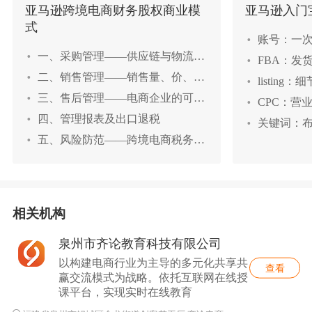
亚马逊跨境电商财务股权商业模
亚马逊入门
式
账号：一
一、采购管理——供应链与物流费
FBA：发
用管理
二、销售管理——销售量、价、利
listin
管理
三、售后管理——电商企业的可持
CPC：营
续发展之路
四、管理报表及出口退税
关键词：
五、风险防范——跨境电商税务合
促销：Pro
规之路
六、跨境电商企业股权密码
Revie
七、跨境电商企业初创企业股东合
跟卖：跟
伙人规划
八、跨境电商企业内部合伙人规划
相关机构
九、跨境电商企业外部合伙人规划
泉州市齐论教育科技有限公司
十、跨境电商成熟企业股权激励规
以构建电商行业为主导的多元化共享共
划
十一、跨境电商投资&商业模式全
查看
赢交流模式为战略。依托互联网在线授
新升级
课平台，实现实时在线教育