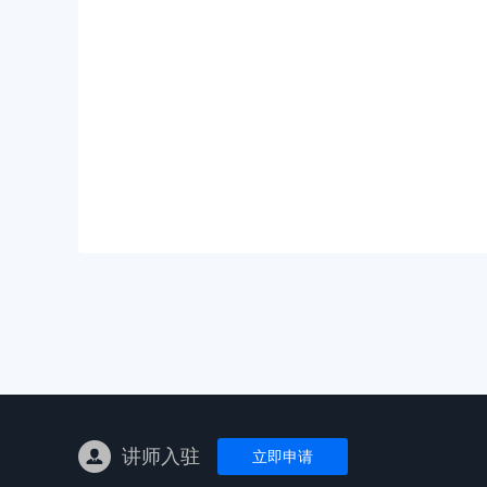
亚马逊陪跑
TK东南亚
亚马逊孵化
TK线下课
线下特训营
独立站课程
讲师入驻
立即申请
新平台课程