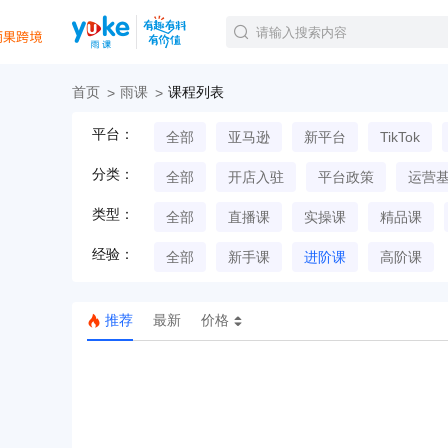
首页
雨课
课程列表
官方课程
平台：
全部
亚马逊
新平台
TikTok
精品课程
直播课程
分类：
全部
开店入驻
平台政策
运营
Tiktok航海会员
线下培训
类型：
全部
直播课
实操课
精品课
白金会员
经验：
钻石会员
全部
新手课
进阶课
高阶课
推荐
最新
价格
TK美区