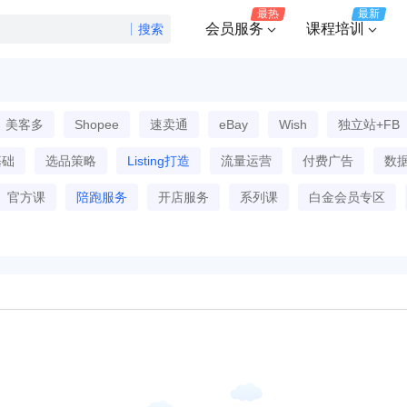
最热
最新
会员服务
课程培训
搜索
美客多
Shopee
速卖通
eBay
Wish
独立站+FB
基础
选品策略
Listing打造
流量运营
付费广告
数
官方课
陪跑服务
开店服务
系列课
白金会员专区