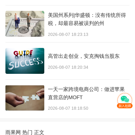
在当今的经济环境下，由于相对较高的客单价以
美国州系列|华盛顿：没有传统所得
及物流成本，家居赛道拥有两大显著痛点：对转
税，却最容易被误判的州
化率的追求与对退货率的管控。因此合理的物流
2026-08-07 18:23:13
时效以及给消费者带来愉快的搜索与收货体验至
关重要。因此，ManoMano 将官方仓服务放在平
高管出走创业，安克掏钱当股东
台中长期重点发展战略规划里，以帮助卖家通过
2026-08-07 18:20:34
提升客户的购物体验来实现良性增长。
对于卖家而言，Mano Fulfillment 的主要作用如
一天一家跨境电商公司：做进苹果
直营店的MOFT
下：
2026-08-07 18:18:50
1、行之有效的推广工具
雨果网
热门
正文