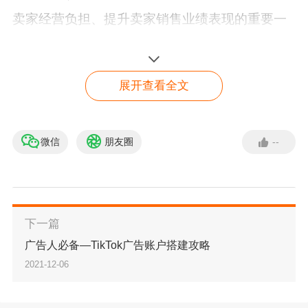
卖家经营负担、提升卖家销售业绩表现的重要一
环。
展开查看全文
微信
朋友圈
--
Mano Fulfillment，简称“MF”，是 ManoMano 推
出的官方仓服务。该服务允许卖家将产品优先放
入 ManoMano 的官方仓库，并由 ManoMano 官
下一篇
方人员为其进行储存、挑拣、配送、售后等一系
广告人必备—TikTok广告账户搭建攻略
列物流服务，让卖家可节省运营时间和成本，集
2021-12-06
中资源和精力开发新产品。