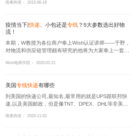
雨果跨境
·
2015-06-18
线“中外运-西邮经济小包”。 据介绍，“中外运-西邮经济
小包”头程使用的是国际商业快递干线，经英国清关，
尾程使用西
疫情当下|
快递
、小包还是
专线
？5大参数选出好物
流！
本期，W教授为各位商户奉上Wish认证讲师——于野，
对物流和供应链管理颇有研究的他将为大家奉上一套化
危转机的物流方案。
Wish电商学院
·
2020-02-21
美国
专线快递
有哪些
到美国的快递公司,最知名,最常用的就是UPS跟联邦快
递,以及美国邮政，但是像TNT、DPEX、DHL等非美国
本土的快递公司都是设有美国专线的。
雨果跨境
·
2020-11-02