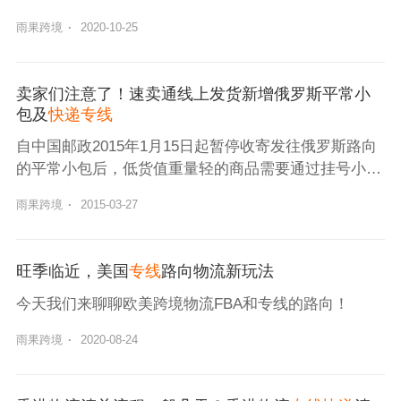
雨果跨境
·
2020-10-25
卖家们注意了！速卖通线上发货新增俄罗斯平常小
包及
快递专线
自中国邮政2015年1月15日起暂停收寄发往俄罗斯路向
的平常小包后，低货值重量轻的商品需要通过挂号小包
发出，卖家物流成本也随之上升。为缓解卖家成本压
雨果跨境
·
2015-03-27
力，2105年3月24日，速卖通与芬兰邮政合作推出“芬兰
邮政经济小包”专线，支持发往俄罗斯与白俄罗斯。“芬
兰邮政经济小
旺季临近，美国
专线
路向物流新玩法
今天我们来聊聊欧美跨境物流FBA和专线的路向！
雨果跨境
·
2020-08-24