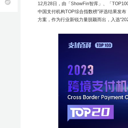
立
线
近
k
12月28日，由「ShowFin智库」、「TO
T
O
站
下
期
o
z
中国支付机构TOP综合指数榜”评选结果发布，
全
选
物
海
申
软
跨
知
供
k
o
立即报名
立即报名
立即报名
立即报名
立即报名
近
小
活
球
品
流
外
诉
件
境
识
应
方案，作为行业新锐力量脱颖而出，入选“202
开
n
美
开
工
服
营
服
工
收
产
链
店
开
客
期
班
动
活动咨询
加入社群
加入社群
加入社群
加入社群
店
具
务
销
务
具
款
权
全
店
多
托
活
近
近
课
近
查
近
近
开
S
管
店
h
动
期
期
更
期
看
期
期
o
p
C
产
活
多
直
更
活
活
e
o
e
u
业
动
场
播
多
动
动
开
p
W
店
a
i
带
查
次
查
>
查
查
n
l
g
d
沃
活
看
看
看
看
b
尔
F
F
T
G
G
S
T
1
e
动
更
更
更
更
玛
B
B
i
o
o
h
a
0
r
开
e
广
流
k
o
o
o
b
0
查
多
多
多
多
r
店
M
告
量
T
g
g
p
o
+爆
i
A
开
扶
o
l
l
i
o
款
看
>
>
>
e
G
W
户
持
k
e
e
f
l
s
T
沃
T
扶
美
亚
S
O
欧
乐
亚
D
Y
T
O
速
开
a
S
y
a
更
K
尔
K
持
客
马
h
z
洲
天
马
T
a
K
z
卖
店
y
E
A
A
加
获
开
A
美
玛
东
计
多
逊
o
o
出
启
逊
C
n
营
o
通
f
O
多
I
I
入
取
店
I
区
陪
南
划
陪
陪
p
n
海
动
峰
增
d
销
n
峰
a
工
大
A
A
季
全
陪
跑
亚
跑
跑
e
陪
峰
大
会
长
e
峰
峰
会
i