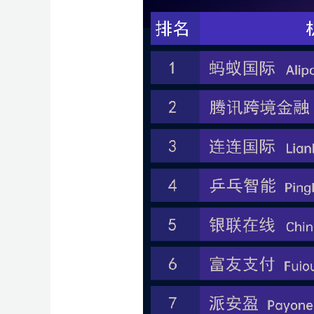
>
作
模
I
I
链
跑
e
跑
会
会
沙
x
会
会
r
坊
型
社
活
增
e
T
T
a
M
酷
Y
陪
龙
大
开
>
广
群
动
效
M
K
K
m
e
澎
2
跑
会
店
T
空
百
亚
京
万
S
菜
活
品
专
开
亚
T
独
品
场
A
年
东
a
t
居
新
i
中
世
马
东
里
I
鸟
动
类
题
店
马
i
立
牌
G
中
南
z
a
家
模
k
云
集
逊
物
汇
S
海
日
活
活
季
逊
k
站
出
招
促
亚
o
峰
选
式
T
汇
团
智
流
A
外
历
动
动
T
出
海
商
玩
流
n
会
品
o
库
海
仓
o
海
重
法
量
学
k
外
k
塑
堂
仓
选
A
选
产
品
I
品
业
中
选
研
带
心
品
讨
探
沃
会
厂
尔
玛
e
M
A
G
C
o
u
p
a
n
g