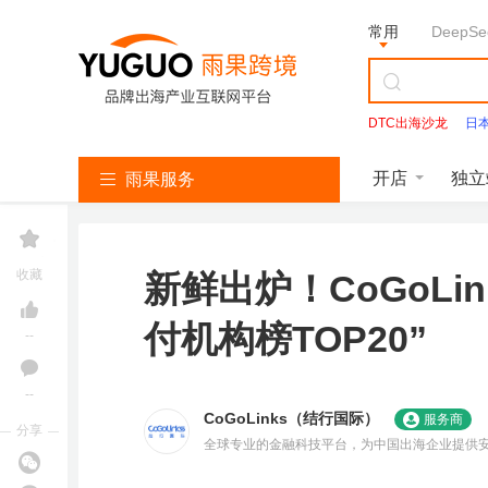
常用
DeepSe
DTC出海沙龙
日
TikTok出海用郑和数
开店
独立
雨果服务
亚
T
S
L
韩
美
独
沃
速
马
i
h
a
国
客
立
尔
卖
收藏
新鲜出炉！CoGoLi
逊
k
o
z
找
多
站
玛
通
免费咨询
服
T
p
a
服
服
服
服
服
务
o
e
d
务
务
务
务
务
课程咨询
付机构榜TOP20”
k
e
a
--
服
服
服
雨
务
务
务
立即报名
课
--
亚
CoGoLinks（结行国际）
服务商
立即报名
精
加入社群
马
分享
逊
全球专业的金融科技平台，为中国出海企业提供
独
品
加入社群
开
T
店
i