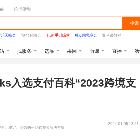
ek
跨境活动
搜索
本乐天峰会
Yandex峰会
TK新手训练营
独立站私享会
亚马逊教程
据
收款0费率
速卖通品牌峰会
Facebook
站
找服务
选品
果园
雨课
直播
活
nks入选支付百科“2023跨境支
2024-01-05 13:51
安全、稳定、高效的一站式资金解决方案