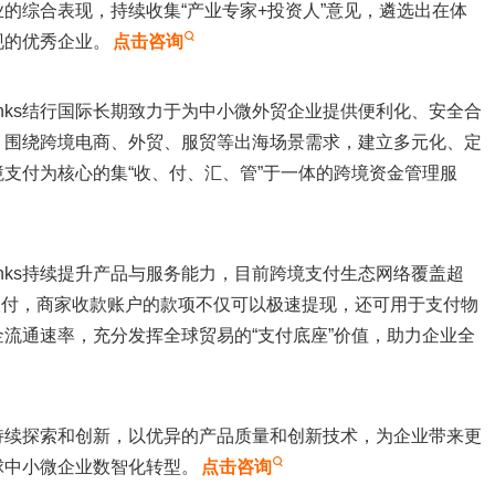
的综合表现，持续收集“产业专家+投资人”意见，遴选出在体
现的优秀企业。
点击咨询
inks结行国际
长期致力于为中小微外贸企业提供便利化、安全合
，
围绕
跨境电商、外贸、服贸
等出海
场景
需求，建立多元化
、
定
支付为核心的集“收、付、汇、管”于一体的跨境资金管理
服
nks
持续提升产品与服务
能力，目前跨境支付生态网络覆盖超
种收付，商家收款账户的款项不仅可以极速提现，还可用于支付物
金流通速率，
充分发挥全球贸易的“支付底座”
价值
，助力企业全
持续探索和
创新
，
以优异
的
产品
质量和
创新技术
，为企业带来更
球中小微企业数
智
化转型。
点击咨询