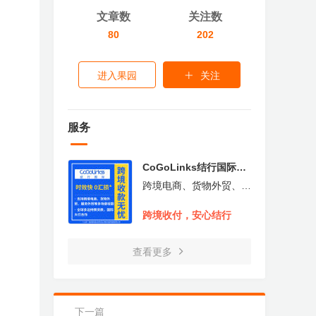
文章数
关注数
80
202
进入果园
关注
服务
CoGoLinks结行国际跨
境收款
跨境电商、货物外贸、服
务外贸等多场景收付款,
全球多边持牌资质，合规
跨境收付，安心结行
展业,支持近20种币种收
付，业务覆盖超100个国
家地区
查看更多
下一篇