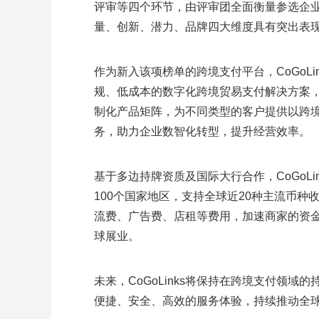
评审等四个环节，由评审团全面衡量参选企业
量、创新、潜力、品牌四大维度具有突出表
作为
新入该项榜单
的
跨境支付平台
，
CoGoL
规、低成本的数字化
跨境贸易支付解决方案
制化
产品矩阵，为不同类型的客户提供以跨境
务，助力企业数智化转型，提升经营效率。
基于多边持牌资质及国际大行合作
，
CoGoLi
100个国家地区，支持全球近20种主流币
流费、广告费、店租等费用，加速商家的资
球展业。
未来，
CoGoLinks
将保持在
跨境支付
领域的
便捷、安全、
高效
的服务体验，持续推动全