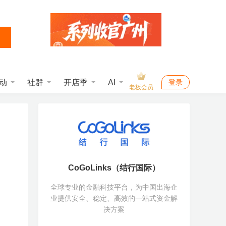
动
社群
开店季
AI
登录
老板会员
CoGoLinks（结行国际）
全球专业的金融科技平台，为中国出海企
业提供安全、稳定、高效的一站式资金解
决方案