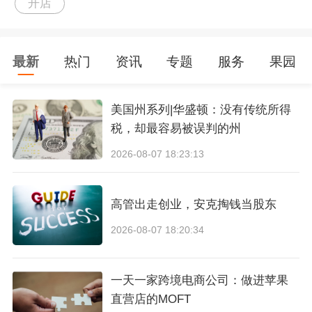
开店
如果Coupang确认汇款信息无疑义后，款项将在
广告中心反映出来，一般需要3-7个工作日左右的
时间，也请您随时关注广告中心的信息。
如果汇
最新
热门
资讯
专题
服务
果园
款信息有疑问，汇款将会被原路退回，一般需要2
-3周左右时间，原路退回您的付款账户。
美国州系列|华盛顿：没有传统所得
税，却最容易被误判的州
充值成功后，您可以在广告中心>广告押金>广告
2026-08-07 18:23:13
订金管理页面，查看并管理您的广告订金金额及
交易明细。
高管出走创业，安克掏钱当股东
2026-08-07 18:20:34
相关文章推荐：
Coupang开店的启动资金有哪些，卖家应该准
一天一家跨境电商公司：做进苹果
备多少预算
直营店的MOFT