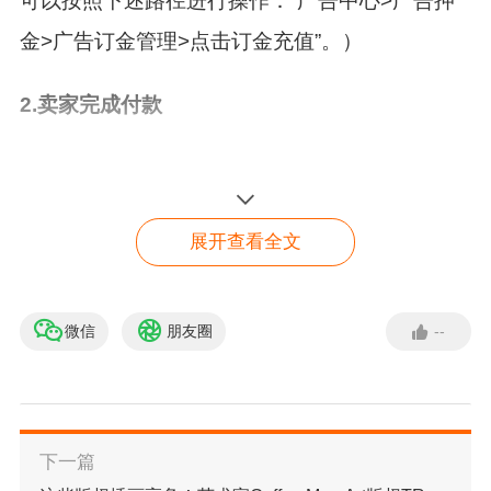
可以按照下述路径进行操作：“广告中心>广告押
金>广告订金管理>点击订金充值”。）
2.
卖家完成付款
注意事项：
1)不限汇款方式，可支持第三方支
付，如Pingpong, Worldfirst, Lianlian等（只要汇
展开查看全文
款机构可支持跨境汇款即可）
2) 目前Coupang只
接受人民币（离岸）或者美金付款。请务必付人
民币（离岸）到Coupang人民币账户，付美金到
微信
朋友圈
--
韩国Coupang 快速入驻
通道
Coupang美金账户，否则汇款将不予接收。
3)银
申请入驻
行付款信息中请一定注明公司名和企业代码 (例：
ABC company Ltd./C00000000)。若有字数限
下一篇