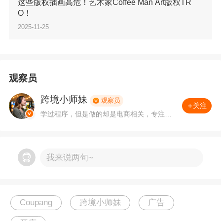
制，公司名可简写。
4) 卖家请汇款至专属汇款账
这些版权插画高危！艺术家Coffee Man Art版权TR
O！
号。您可以在生成的发票中查看您的专属汇款账
2025-11-25
号。
3.提交凭证材料
观察员
卖家汇款后，请将发票及汇款详情（包含汇款日
跨境小师妹
观察员
关注
期，金额，汇款人，汇款卡号等信息）发送至邮
学过程序，但是做的却是电商相关，专注、
从事外贸领域多年，喜欢用数据思维来思考
箱地址cmg_prepayment@coupang.com (可直
运营决策。有问题，可关注私聊。
接在广告中心操作，无需额外邮件发送)，以便Co
我来说两句~
upang能够快速确认汇款。
4.
Coupang确认汇款信息
Coupang
跨境小师妹
广告