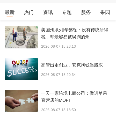
若选择自发货模式且控制销量，初期约需5000-8
最新
热门
资讯
专题
服务
果园
000元（含产品成本、物流及基础运营费用）。
美国州系列|华盛顿：没有传统所得
实际费用根据卖家实际情况决定，以上仅供参
税，却最容易被误判的州
考。
2026-08-07 18:23:13
相关文章推荐：
高管出走创业，安克掏钱当股东
Coupang入驻申请通过后要做什么，入驻常见
2026-08-07 18:20:34
问题
封面来源/图虫创意
一天一家跨境电商公司：做进苹果
直营店的MOFT
（来源：跨境小师妹）
2026-08-07 18:18:50