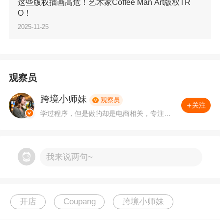
定出单的卖家，但需提前备货至韩国仓库，资金
这些版权插画高危！艺术家Coffee Man Art版权TR
O！
占用较高。
2025-11-25
4.运营推广费用
观察员
图片处理
：使用专用软件单张成本几分钱，初期
可忽略不计。
跨境小师妹
观察员
关注
学过程序，但是做的却是电商相关，专注、
从事外贸领域多年，喜欢用数据思维来思考
广告投放
：单次点击约150韩币（约0.8元），若
运营决策。有问题，可关注私聊。
每日投放20次，月费用约480元。新手建议优先
我来说两句~
优化选品和Listing，暂缓广告投入。
测评费用
：初期可通过自然流量积累评价，测评
开店
Coupang
跨境小师妹
成本可后期根据需求追加。