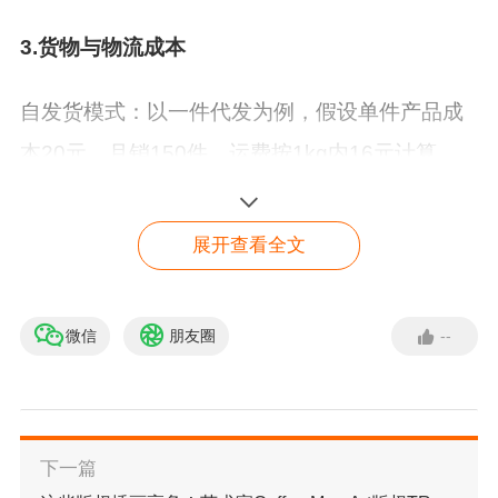
3.货物与物流成本
自发货模式
：以一件代发为例，假设单件产品成
本20元，月销150件，运费按1kg内16元计算，
初期需预留：
150×20（产品成本）+150×16（运
费）=5400元
若销售多品类或销量更高，资金需
展开查看全文
求相应增加。
微信
朋友圈
--
CGF物流模式
：除产品成本外，需支付订单处理
韩国Coupang 快速入驻
通道
费、跨境空运费、清关及尾程派送费（1kg内约3
申请入驻
0元）。例如，单件产品成本20元，月销150件，
则物流费用为：
150×30=4500元
CGF模式适合稳
下一篇