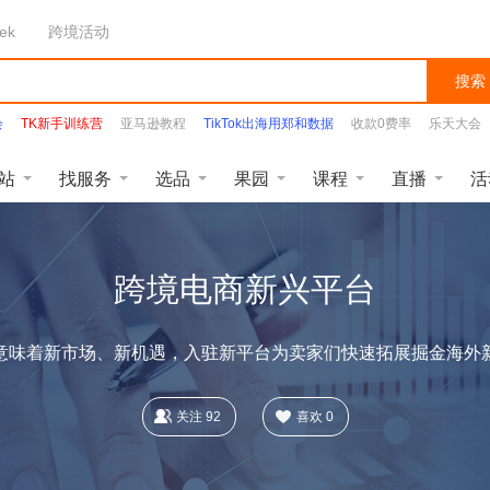
ek
跨境活动
搜索
会
TK新手训练营
亚马逊教程
TikTok出海用郑和数据
收款0费率
乐天大会
站
找服务
选品
果园
课程
直播
活
跨境电商新兴平台
意味着新市场、新机遇，入驻新平台为卖家们快速拓展掘金海外
关注
92
喜欢
0