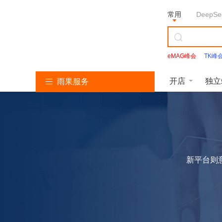
常用
DeepSe
eMAG峰会
TK峰
Facebook
开店
独立
雨果服务
亚
T
S
L
韩
美
独
沃
速
马
i
h
a
国
客
立
尔
卖
逊
k
o
z
找
多
站
玛
通
服
T
p
a
服
服
服
服
服
务
o
e
d
务
务
务
务
务
k
e
a
新平台则
服
服
服
务
务
务
亚
立即报名
马
逊
雨课官网
加入社群
开
T
店
i