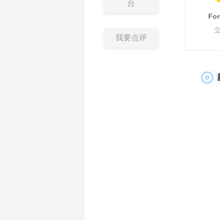
多
台
广
群
动
效
M
K
K
m
e
澎
2
告
量
T
g
g
p
o
+爆
会
沙
n
沙
i
r
T
空
百
亚
京
万
S
菜
活
品
专
开
亚
T
独
品
场
A
精
+独
a
t
蓝
新
开
扶
o
l
l
i
o
款
龙
g
龙
r
开
>
Fo
i
中
世
马
东
里
I
鸟
动
类
题
店
马
i
立
牌
G
准
立
z
a
海
模
户
持
k
e
e
f
l
大
峰
店
k
云
集
逊
物
汇
S
海
日
活
活
季
逊
k
站
出
招
投
站
o
峰
掘
式
S
y
a
会
会
>
T
汇
团
智
流
A
外
历
动
动
T
出
海
商
流
n
会
金
E
我要点评
T
沃
T
扶
美
亚
S
O
o
库
海
仓
o
海
重
学
O
K
尔
K
持
客
马
h
z
k
外
k
塑
堂
美
玛
东
计
多
逊
o
o
仓
区
陪
南
划
陪
陪
p
n
陪
跑
亚
跑
跑
e
陪
跑
e
跑
陪
跑
选
A
全
产
品
I
品
业
沃
中
选
类
带
尔
心
品
采
探
玛
购
厂
扶
e
持
M
A
G
C
o
u
p
a
n
g