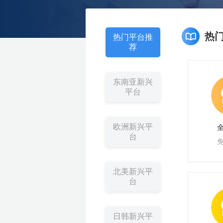
近
业务咨询
k
T
O
立即报名
立即报名
立即报名
立即报名
立即报名
雨
期
o
z
全
选
物
海
申
软
跨
知
供
k
o
课
活
加入社群
加入社群
加入社群
加入社群
加入社群
球
品
流
外
诉
件
境
识
应
热
开
n
美
热门平台推
开
工
服
营
服
工
收
产
链
店
开
立即报名
客
独
近
精
近
动
近
近
荐
店
具
务
销
务
具
款
权
全
店
多
托
立
期
品
期
查
期
期
活动咨询
开
S
管
店
h
站
近
活
线
直
看
活
活
o
东南亚新兴
p
C
近
期
动
下
播
更
动
动
平台
e
o
e
u
期
产
查
小
查
多
查
查
开
p
W
店
a
i
活
业
看
班
看
>
看
看
n
l
欧洲新兴平
g
d
沃
动
带
更
课
更
更
更
台
b
尔
e
活
多
更
多
多
多
玛
r
开
e
动
>
多
>
>
r
店
M
北美新兴平
i
A
查
场
e
台
G
W
A
A
加
获
开
A
s
欧
乐
亚
D
T
C
J
W
开
a
看
次
I
I
入
取
店
I
洲
天
马
T
K
o
u
a
店
y
工
大
A
A
季
全
F
F
T
G
G
S
T
1
出
招
逊
C
招
u
m
y
f
更
作
模
I
I
链
B
B
i
o
o
h
a
0
海
商
峰
增
商
p
i
f
a
日韩新兴平
坊
型
社
活
增
e
T
T
a
M
酷
Y
广
流
k
o
o
o
b
0
峰
会
会
长
会
a
a
a
i