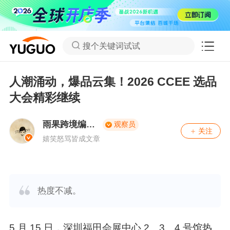
搜个关键词试试
人潮涌动，爆品云集！2026 CCEE 选品
大会精彩继续
雨果跨境编辑
观察员
关注
部
嬉笑怒骂皆成文章
热度不减。
5 月 15 日，深圳福田会展中心 2、3、4 号馆热