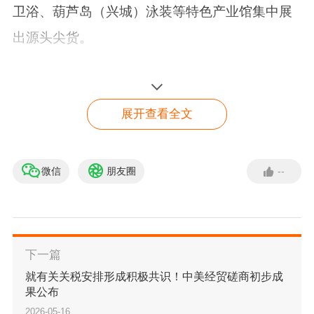
卫浴、葫芦岛（兴城）泳装
等特色产业馆集中展
出源头尖货。
4号馆雨果跨境×产业带爆品专区更是亮点满满，
作为本次展会的核心产业带聚合地，这里汇聚
湖
展开查看全文
北汉川童车、四川成都双流女鞋、嘉兴家居用
品、杭州临平家纺宠物用品、温州平阳个护家
微信
朋友圈
--
电、诸暨珍珠袜业、安徽芜湖、曲周童车、淮安
店铺数据怎么看？
软体家居、扬州毛绒玩具、花都美妆、郏县铁
了解详情
锅、湖州、石狮、威海钓具、张家口户外冰雪
等
下一篇
众多优质产业带，每一个产业带都带来了极具竞
就有关关税安排形成积极共识！中美经贸磋商初步成
争力的源头尖货，精准匹配跨境卖家的选品需
果公布
求，成为现场客商驻足洽谈的核心区域。
2026-05-16