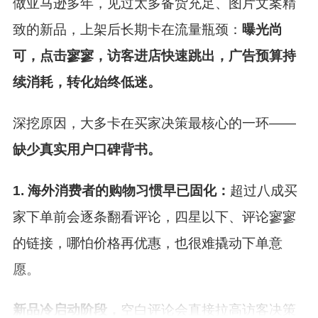
做亚马逊多年，见过太多备货充足、图片文案精
致的新品，上架后长期卡在流量瓶颈：
曝光尚
可，点击寥寥，访客进店快速跳出，广告预算持
续消耗，转化始终低迷。
深挖原因，大多卡在买家决策最核心的一环——
缺少真实用户口碑背书。
1.
海外消费者的购物习惯早已固化
：
超过八成买
家下单前会逐条翻看评论，四星以下、评论寥寥
的链接，哪怕价格再优惠，也很难撬动下单意
愿。
新品冷启动阶段
，
空白评论会直接拉高访客决策