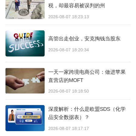
税，却最容易被误判的州
*
轻则评价秒掉，重则链接降权、店铺风控审核，
2026-08-07 18:23:13
辛辛苦苦做的链接直接报废。
高管出走创业，安克掏钱当股东
说到这里，介绍一下我之前
合作过的一家测评服
2026-08-07 18:20:34
务商，做过几次之后感觉整体还
比较靠谱
，服务
细节和专业度都比较在线
一天一家跨境电商公司：做进苹果
直营店的MOFT
2026-08-07 18:18:50
深度解析：什么是欧盟SDS（化学
品安全数据表）？
2026-08-07 18:17:17