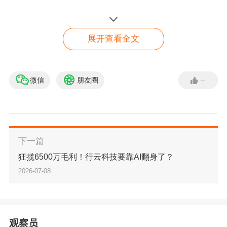
顾虑，算法也会判定商品受众认可度不足，自然
流量分配持续走低，陷入“没评论→没转化→没流
展开查看全文
量”的死循环。
2.
身边不少深耕精品模式的同行，早已形成固定
微信
朋友圈
--
店铺数据怎么看？
运营节奏
：
新品Listing完善完毕，第一时间布局
了解详情
真实测评口碑打底。有做家居类目的老卖家分
享，同款两款新品，一款仅靠自然佛系积累评
下一篇
论，三个月仅沉淀二十余条评价；另一款前期稳
狂揽6500万毛利！行云科技要靠AI翻身了？
2026-07-08
步铺垫真实测评，上线一周就有足量带图真实反
馈，星级稳定4.6以上，广告ACoS直接下降近两
成，自然排名稳步爬升，次月单量实现翻倍。
观察员