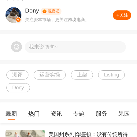
3.
测评的核心价值，从来不是单纯堆好评，而是
Dony
观察员
关注
完整还原产品使用场景
：
图文实拍展示细节、长
关注资本市场，更关注跨境电商。
期使用体验反馈、优缺点客观表述，帮海外买家
提前预判产品适配度，打消信息差带来的顾虑。
我来说两句~
同时稳定更新的真实评价，会被亚马逊算法判定
为优质活跃链接，持续给到更多自然搜索权重，
测评
运营实操
上架
Listing
助力抢占黄金购物位。
Dony
4.
可市面上大部分机刷测评、模板测评，早已被
亚马逊算法精准识别：
最新
热门
资讯
专题
服务
果园
*
评论文案高度同质化、账号注册信息雷同、下单
轨迹异常、集中留评……
美国州系列|华盛顿：没有传统所得