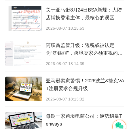
关于亚马逊8月24日BSA新规：大陆
店铺换香港主体，最核心的误区与
真相
2026-08-07 18:15:53
阿联酋监管升级：逃税或被认定
为“洗钱罪”，跨境卖家必须重视的合
规信号
测评服务扫码找她 ↑ ↑ ↑
2026-08-07 18:14:39
接着我们说说真人测评和
普通机刷测评核心区
亚马逊卖家警惕！2026波兰&捷克VA
别
：
T注册要求合规升级
2026-08-07 18:13:32
1. 账号绝对安全
每期一家跨境电商公司：逆势稳赢T
全部真实海外本土自然人账号，长期自用购物账
enways