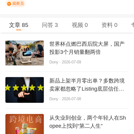
观察员
文章 85
问答 3
视频 0
资料 0
世界杯点燃巴西后院大屏，国产
投影3个月销量翻两倍
Dony
·
2026-07-09
新品上架半月零出单？多数跨境
卖家都忽略了Listing底层信任逻
辑
Dony
·
2026-07-08
从失业到创业，两个年轻人在Sh
opee上找到“第二人生”