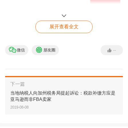
展开查看全文
图片来源：
Americanas
虽然Americanas
于2023年
2
月
10
日暂停
其
跨境业务，但是
微信
朋友圈
--
Americanas
在线市场
业务
仍然活跃，并
持续
产生可观的销
B2W(Americanas）咨询
售额，对于关注
Americanas卖家的
好消息来了，
nocnoc
近
点击咨询
期与
Americanas
开展市场
合作，重新引入跨境业务。
下一篇
点击咨询
，即刻在
Americanas开展销售
！
当地纳税人向加州税务局提起诉讼：税款补缴方应是
亚马逊而非FBA卖家
2019-08-08