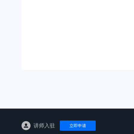
亚马逊陪跑
TK东南亚
亚马逊孵化
TK线下课
线下特训营
独立站课程
讲师入驻
立即申请
新平台课程