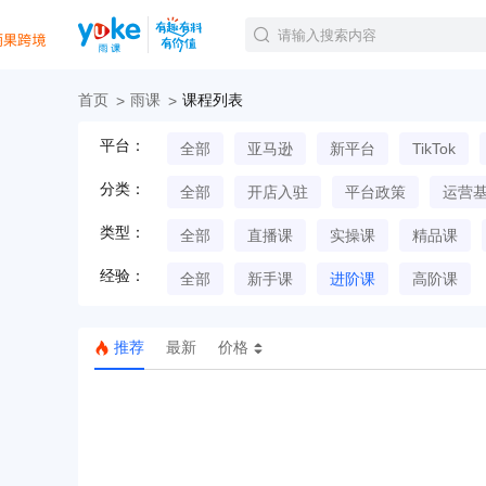
首页
雨课
课程列表
官方课程
平台：
全部
亚马逊
新平台
TikTok
精品课程
直播课程
分类：
全部
开店入驻
平台政策
运营
Tiktok航海会员
线下培训
类型：
全部
直播课
实操课
精品课
白金会员
经验：
钻石会员
全部
新手课
进阶课
高阶课
推荐
最新
价格
TK美区