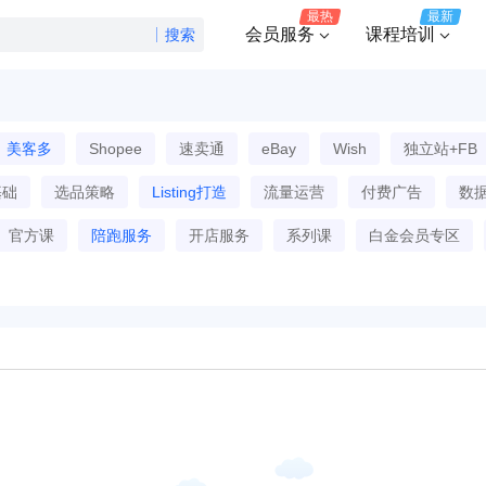
最热
最新
会员服务
课程培训
搜索
美客多
Shopee
速卖通
eBay
Wish
独立站+FB
基础
选品策略
Listing打造
流量运营
付费广告
数
官方课
陪跑服务
开店服务
系列课
白金会员专区