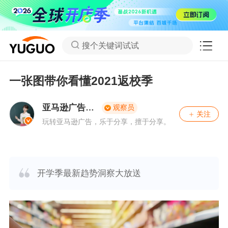
搜个关键词试试
一张图带你看懂2021返校季
亚马逊广告干
观察员
关注
货派
玩转亚马逊广告，乐于分享，擅于分享。
开学季最新趋势洞察大放送