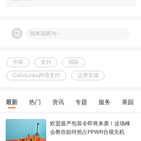
（图片来源：CoGoLinks）
作为跨境支付行业的新势力代表之一，
结行国际
我来说两句~
副总裁于鑫受邀出席本次会议并与行业嘉宾同
台“论道”，分享数字支付助力中国智造出海的“结
行”思考。
中国
支付
国际
CoGoLinks跨境支付
运营实操
最新
热门
资讯
专题
服务
果园
欧盟最严包装令即将来袭！这场峰
会教你如何抢占PPWR合规先机