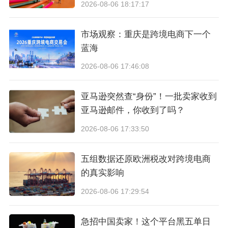
2026-08-06 18:17:17
市场观察：重庆是跨境电商下一个
（图片来源：CoGoLinks）
蓝海
2026-08-06 17:46:08
2023年以来，针对跨境金融的支持政策文件频
出。国务院办公厅发布《关于推动外贸稳规模优
亚马逊突然查“身份”！一批卖家收到
亚马逊邮件，你收到了吗？
机构的意见》，鼓励金融机构创新完善外汇衍生
2026-08-06 17:33:50
品和跨境人民币业务。随着疫后时代全球经济的
复苏，全球贸易市场也展现出明显的潜力与机
五组数据还原欧洲税改对跨境电商
遇。在政策支持和市场活力的双重驱动作用下，
的真实影响
跨境贸易领域迎来巨大的发展空间，同时，伴随
2026-08-06 17:29:54
我国支付产业顶层设计不断优化，跨境支付业务
急招中国卖家！这个平台黑五单日
也迎来了加速发展期。
点击此处咨询
。