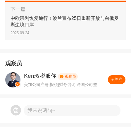
2、从新增供货企业购进一般风险商品，
自首次申报
下一篇
之日起连续6个月内，累计申报退税额超过50万元
的。
中欧班列恢复通行！波兰宣布25日重新开放与白俄罗
斯边境口岸
3、出口一般风险商品，
本月申报的退税额超过50万
2025-09-24
元且环比增幅超过100%的。
4、跨商品大类出口一般风险商品，
连续6个月累计申
观察员
报退税额达到50万元以上的出口企业，从同一供货企
业购进一般风险商品累计退税额超过10万元的。
Ken叔税服你
观察员
关注
美加公司注册|报税|财务咨询|跨国公司整合
5、外贸综合服务企业申报代办退税的，
委托其代办
等优质专业服务，我们代表客户与税务机关
退税的生产企业出口商品跨大类的。
沟通，处理查税案件，我们可为客户在美国5
0个州注册公司申请税号，可提供特拉华州注
册地址，在美国提供财税、税务计划和咨询
6、税务总局规定的其他企业。
委托代办退税的生产
我来说两句~
业务，另外可提供加拿大成立公司和税务需
企业视同外贸综合服务企业的供货企业，符合上述条
求。
件的，也是发函调查的对象。