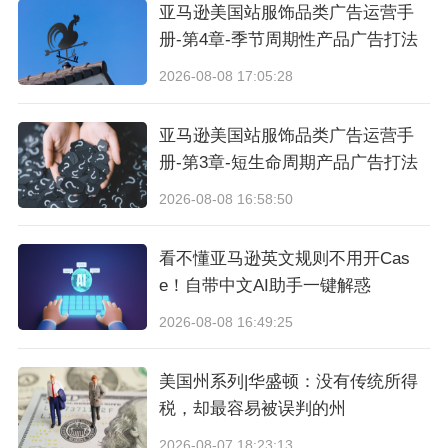
发货时间：
产品发货时间不能晚于出口时间；
亚马逊美国站服饰品类广告运营手
送达地址：
填写发票地址或者报关口岸；
册-第4章-季节周期性产品广告打法
运输情况：
如运输方式由购方负责，则直接填写购
2026-08-08 17:05:28
方自提。
亚马逊美国站服饰品类广告运营手
册-第3章-短生命周期产品广告打法
出口企业如何应对退税函调呢？
2026-08-08 16:58:50
以下是处理出口退税函调的要点：
看不懂亚马逊英文规则不用开Cas
e！自带中文AI助手一键解惑
1.收到函调通知
2026-08-08 16:49:25
及时响应：
企业收到税务机关的函调通知后，应立
美国州系列|华盛顿：没有传统所得
即组织财务、业务人员梳理相关资料，明确函调涉
税，却最容易被误判的州
及的业务范围和时间节点。
准备材料：
根据函调要求，准备完整的业务资料，
2026-08-07 18:23:13