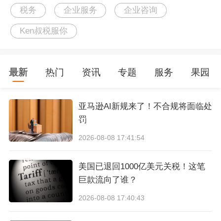
税务
企业服务
企业咨询
税局对函调资料主要看什么？
Ken叔税服你
销售：
销售产品与开具发票是否一致，货款是否收
最新
热门
资讯
专题
服务
果园
齐，资金流是否正常（发票，合同，送货单，收款
水单）；
亚马逊AI新规来了！不合规将面临处
税负率：
税负率是否符合当地行业标准，以及是否
罚
有拖欠税款的问题（月度申报表）；
原材料＆委托加工：
原材料成本率占比，合同、送
2026-08-08 17:41:54
货单齐全性、进项配比合理性（发票，合同，送货
单，付款水单）；
美国已退回1000亿美元关税！这笔
运输：
运输资料的完整性、合理性作为协查资料中
巨款流向了谁？
的货物流；
2026-08-08 17:40:43
数量单位：
要求合同、发票、报关单、送货单上所
列的信息保持一致；