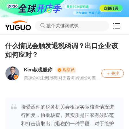
搜个关键词试试
什么情况会触发退税函调？出口企业该
如何应对？
Ken叔税服你
观察员
关注
美加公司注册|报税|财务咨询|跨国公司整合
等优质专业服务，我们代表客户与税务机关
沟通，处理查税案件，我们可为客户在美国
50个州注册公司申请税号，可提供特拉华州
注册地址，在美国提供财税、税务计划和咨
询业务，另外可提供加拿大成立公司和税务
接受函件的税务机关会根据实际核查情况进
需求。
行回复，协助核查。其实质是国家有效防范
和打击骗取出口退税的一种手段，对于维护