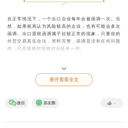
在正常情况下，一个出口企业每年会被函调一次。当
然，如果税局认为风险较高的企业，也有可能会多次
函调。出口退税函调属于比较正常的现象，只要你的
外贸交易真实合法，资料完整，函调是没有任何问题
的，只是退税时间相对会延长一些。
出口退税过程中，哪些情形需要进行函调？
1、从同一供货企业购进商品的出口业务，
连续6个月
展开查看全文
累计申报退税额超过50万元且同时符合下列条件：
1) 出口企业为一般风险出口企业。
微信
朋友圈
--
欧洲、中东销售必备要
2) 供货企业一般风险级别为二级以上。
素！
3) 出口商品一般风险级别为三级以上。
点击咨询