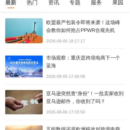
最新
热门
资讯
专题
服务
果园
来的备货、物流、渠道难题，精准对接 SHEIN 官
方、合规物流商与优质源头工厂，不妨锁定2026
欧盟最严包装令即将来袭！这场峰
中国（广州）跨境电商交易会（6月16-18日，广
会教你如何抢占PPWR合规先机
州广交会展馆A区），
点击此处
即可报名。
】
2026-08-06 18:17:17
封面来源/图虫创意
市场观察：重庆是跨境电商下一个
蓝海
（来源：雨果快报）
2026-08-06 17:46:08
亚马逊突然查“身份”！一批卖家收到
亚马逊邮件，你收到了吗？
2026-08-06 17:33:50
五组数据还原欧洲税改对跨境电商