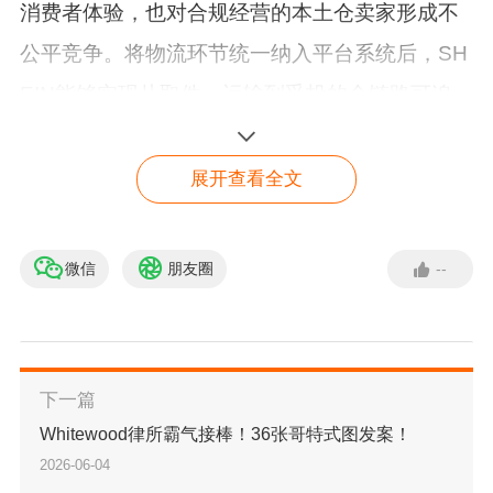
消费者体验，也对合规经营的本土仓卖家形成不
公平竞争。将物流环节统一纳入平台系统后，SH
EIN能够实现从取件、运输到妥投的全链路可追
溯，从而有效遏制虚假本土轨迹的生成。
展开查看全文
在配套的时效考核方面，SHEIN要求商家在8个工
作日内完成有效揽收，否则将触发商品下架、流
微信
朋友圈
--
量限制乃至永久封店等阶梯式处罚。这无疑对商
家的库存备货和订单处理能力提出了更高要求，
过去依赖“先接单、后找货”的松散式操作将难以继
下一篇
续。
Whitewood律所霸气接棒！36张哥特式图发案！
新规实施后，若代发仓未接入SHEIN平台认证物
2026-06-04