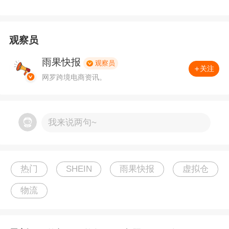
流体系，商家将面临无法完成发货的困境。与此
同时，大量承接中小卖家订单的中小货代也将因
观察员
无法接入平台取件系统而流失客户。相比之下，
雨果快报
早已建立美国本土合规仓、并使用平台认证物流
观察员
关注
网罗跨境电商资讯。
商的商家则将在更加公平的竞争环境中受益。
对于尚未完成切换的商家，行业观察人士建议立
我来说两句~
即登录SHEIN商家后台确认物流接入状态，在6月
30日前完成平台认证物流服务商的对接。经营超
大件等特殊品类的商家则应提前与平台沟通例外
热门
SHEIN
雨果快报
虚拟仓
通道的申请流程。
物流
【跨境合规已成出海刚需。想要快速破解新规带