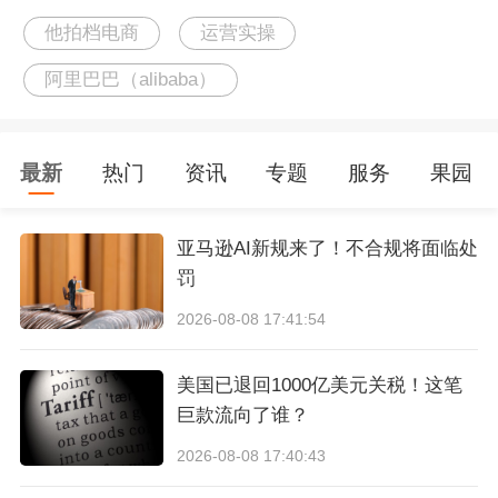
他拍档电商
运营实操
阿里巴巴（alibaba）
4.最后一个板块，此版块分为来源词、去向词、
填充词，可清楚的知道，你搜索的关键词，有哪
最新
热门
资讯
专题
服务
果园
些对应的词可以匹配你的产品（包括属性词、应
用场景词、拓展词等等），便于我们覆盖行业的
亚马逊AI新规来了！不合规将面临处
流量，捉取更多的资源是非常有帮助的。
罚
2026-08-08 17:41:54
美国已退回1000亿美元关税！这笔
巨款流向了谁？
2026-08-08 17:40:43