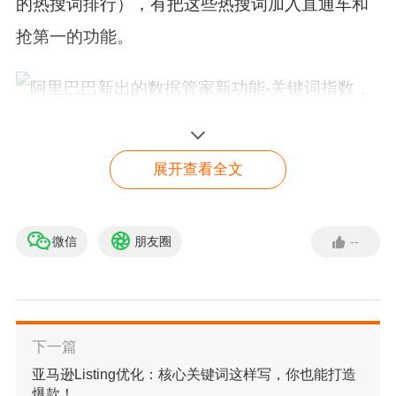
的热搜词排行），有把这些热搜词加入直通车和
抢第一的功能。
展开查看全文
微信
朋友圈
--
2.如果这些类目的关键词都不是您想要的数据，
我们还可以输入自己想看数据的关键词，可以看
到最近30天或者最近7天PC端和无线端，全球或
下一篇
者选择的国家，搜索热度分布趋势，可以判断关
亚马逊Listing优化：核心关键词这样写，你也能打造
键词的时段、热点、节日的搜索热度，寻找该词
爆款！