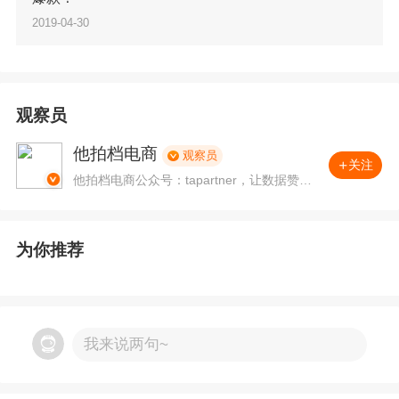
在时端和时间节点重点推广的方法。
2019-04-30
观察员
他拍档电商
观察员
关注
他拍档电商公众号：tapartner，让数据赞美
生活！协助企业创立世界电商品牌！
3.我们还可以通过这一板块的功能，发现买家的
为你推荐
关联搜索行为，为直通车投放、标题优化和外部
SEO
做数据参考，关联度越高且搜索热度上升
的词，可以在直通车重点推广。
我来说两句~