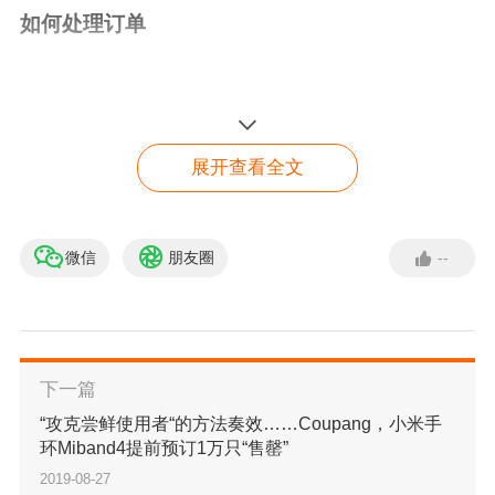
如何处理订单
1. 先将MRP贴纸贴在
产品
的包装袋上
2. 每个订单需单独包装
物流
袋， 并贴上对应的A
展开查看全文
WB贴纸
3. 卖家可以适配自己已有面单格式，meesho要
微信
朋友圈
--
meesho官方合作入驻通
道
求剔除所有收件人信息，仅需在物流袋上贴AWB
申请入驻
条形码即可
下一篇
4. 面单的尺寸大小无要求，但内容要清晰可见，
“攻克尝鲜使用者“的方法奏效……Coupang，小米手
有良好的视觉效果
环Miband4提前预订1万只“售罄”
2019-08-27