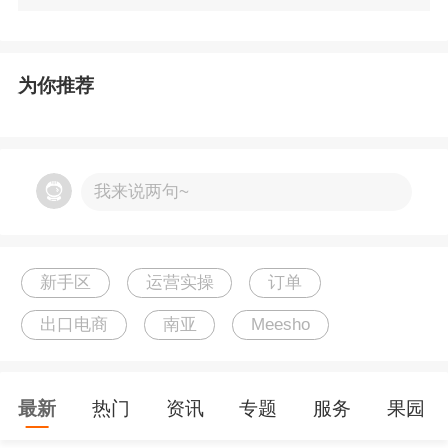
5. 如果卖家需要更多的“字段”来匹配自身
ERP
需
求，联系招商经理即可
为你推荐
如何打印运单标签
1. 网页自行下载条形码生成器， 格式选Code-12
我来说两句~
8
2. 条形码贴纸要求清晰，尺寸切勿过小，否则将
新手区
运营实操
订单
影响物流扫码
出口电商
南亚
Meesho
AWB运单号如下图所示:
最新
热门
资讯
专题
服务
果园