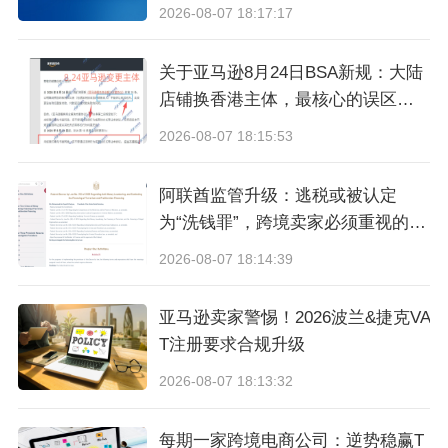
2026-08-07 18:17:17
可见
关于亚马逊8月24日BSA新规：大陆
2. 尺寸不限， 但勿过小
店铺换香港主体，最核心的误区与
真相
2026-08-07 18:15:53
3. MRP（最高零售价格）不作为结算参考，仅供
消费者参考
阿联酋监管升级：逃税或被认定
为“洗钱罪”，跨境卖家必须重视的合
4. 订单号,SKU及其他信息卖家可以根据公司业务
规信号
2026-08-07 18:14:39
需要，选择性增加在MRP里面
亚马逊卖家警惕！2026波兰&捷克VA
MRP标签如下图所示即可：
T注册要求合规升级
2026-08-07 18:13:32
每期一家跨境电商公司：逆势稳赢T