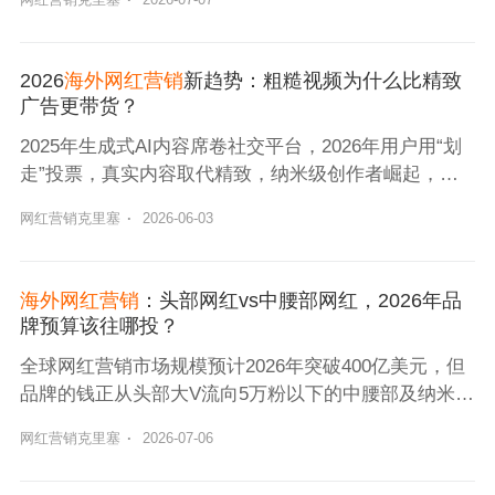
2026
海外网红营销
新趋势：粗糙视频为什么比精致
广告更带货？
2025年生成式AI内容席卷社交平台，2026年用户用“划
走”投票，真实内容取代精致，纳米级创作者崛起，推
动海外网红营销新趋势。
网红营销克里塞
·
2026-06-03
海外网红营销
：头部网红vs中腰部网红，2026年品
牌预算该往哪投？
全球网红营销市场规模预计2026年突破400亿美元，但
品牌的钱正从头部大V流向5万粉以下的中腰部及纳米网
红。据行业数据，2025年广告主在中腰部红人的投放预
网红营销克里塞
·
2026-07-06
算占比已从2022年的20%升至60%以上。本文Nox聚星
将和大家拆解这场“去头部化”浪潮背后的成本、互动率