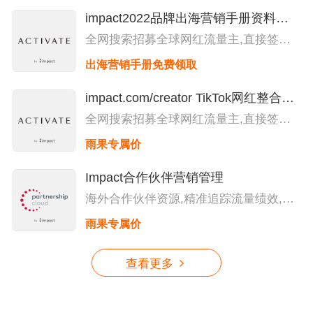
impact2022品牌出海营销手册资料领
取
全网搜索招募全球网红流量主,直接签约
合作，高效自主,所有绩效都可追踪，灵
出海营销手册免费领取
活支付佣金,深度数据洞察，优化预算与
营销资源分配
impact.com/creator TikTok网红整合营
销平台服务
全网搜索招募全球网红流量主,直接签约
合作，高效自主,所有绩效都可追踪，灵
雨果专属价
活支付佣金,深度数据洞察，优化预算与
营销资源分配
Impact合作伙伴营销管理
海外合作伙伴资源,精准追踪流量绩效,全
面防范广告欺诈,自定义效果报表，智能
雨果专属价
分析，高效调整策略，提高营销ROI,支持
跨设备，跨界面，多渠道捕捉客户旅程与
触点
查看更多