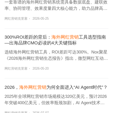
一套靠谱的海外网红营销系统需具备数据底盘、建联效
率、协同管理、效果度量四大核心能力，助力品牌高效
拓展海外市场。
网红营销克里塞
·
2026-05-25
300%ROI差距的背后：
海外网红营销
工具选型指南
—出海品牌CMO必读的4大关键指标
选错海外网红营销工具，ROI差距可达300%。Nox聚星
《2026海外网红营销生态报告》指出，微型网红互动率
是头部网红的3倍以上。本文从筛选、建联、协同、复
网红营销克里塞
·
2026-05-20
盘四维度，为出海CMO拆解关键选型指标。
2026，
海外网红营销
为何全面进入“AI Agent时代”？
2025年全球网红营销市场规模达320亿美元，预计2026
年突破400亿美元，但效率瓶颈加剧，AI Agent技术逐
步取代传统人工模式。
网红营销克里塞
·
2026-07-07