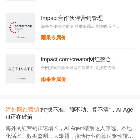
配
Impact合作伙伴营销管理
海外合作伙伴资源,精准追踪流量绩效,全面防
范广告欺诈,自定义效果报表，智能分析，高
雨果专属价
效调整策略，提高营销ROI,支持跨设备，跨
界面，多渠道捕捉客户旅程与触点
impact.com/creator网红整合营
销平台服务
全网搜索招募全球网红流量主,直接签约合
作，高效自主,所有绩效都可追踪，灵活支付
雨果专属价
佣金,深度数据洞察，优化预算与营销资源分
配
海外网红营销
的“找不准、聊不动、算不清”，AI Age
nt正在破解
海外网红营销加速增长，AI Agent破解达人筛选、本地
化话术、数据监测三大难题，推动行业向算法驱动转