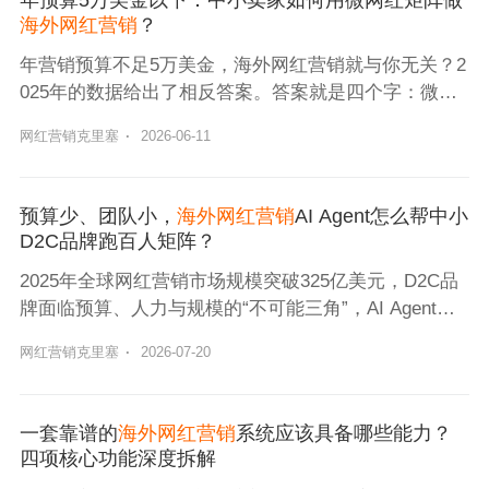
海外网红营销
？
年营销预算不足5万美金，海外网红营销就与你无关？2
025年的数据给出了相反答案。答案就是四个字：微网
红矩阵。而要高效跑通这一矩阵，借助合适的工具是关
网红营销克里塞
·
2026-06-11
键——例如Nox聚星这类综合性SaaS平台，能帮助品牌
在有限预算下完成网红筛选、建联和效果追踪。
预算少、团队小，
海外网红营销
AI Agent怎么帮中小
D2C品牌跑百人矩阵？
2025年全球网红营销市场规模突破325亿美元，D2C品
牌面临预算、人力与规模的“不可能三角”，AI Agent助
力中小品牌构建“百人级”红人矩阵，提升运营效率。
网红营销克里塞
·
2026-07-20
一套靠谱的
海外网红营销
系统应该具备哪些能力？
四项核心功能深度拆解