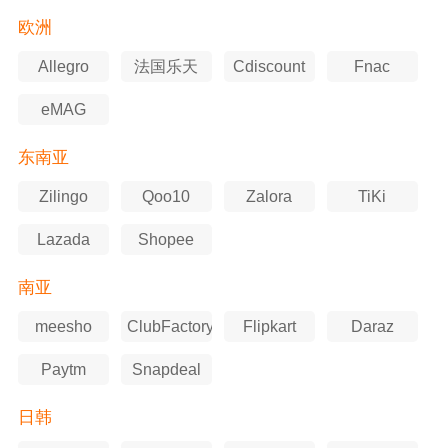
国站
欧洲
Allegro
法国乐天
Cdiscount
Fnac
eMAG
东南亚
Zilingo
Qoo10
Zalora
TiKi
Lazada
Shopee
南亚
meesho
ClubFactory
Flipkart
Daraz
Paytm
Snapdeal
日韩