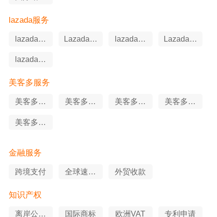
识产权
lazada服务
lazada知
Lazada软
lazada代
Lazada申
识产权
件工具
运营
述服务
lazada站
外推广
美客多服务
美客多站
美客多代
美客多知
美客多申
外推广
运营
识产权
述服务
美客多软
件工具
金融服务
跨境支付
全球速卖
外贸收款
通
知识产权
离岸公司
国际商标
欧洲VAT
专利申请