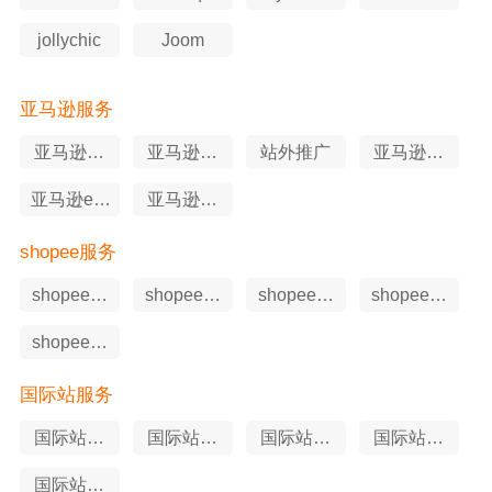
jollychic
Joom
亚马逊服务
亚马逊软
亚马逊选
站外推广
亚马逊知
件工具
品工具
识产权
亚马逊erp
亚马逊申
工具
述服务
shopee服务
shopee软
shopee站
shopee申
shopee代
件工具
外推广
述服务
运营
shopee知
识产权
国际站服务
国际站站
国际站软
国际站代
国际站申
外推广
件工具
运营
述服务
国际站知