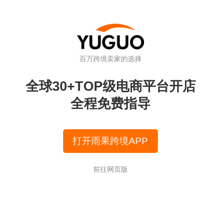
搜个关键词试试
百万跨境卖家的选择
全球30+TOP级电商平台开店
全程免费指导
R
欧洲40℃热浪引爆睡眠经济！这12款产品正在疯狂
单
打开雨果跨境APP
前往网页版
全球开店
独立站
果园
服务市场