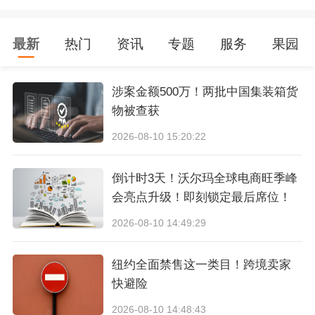
本文我们将逐一击破这四种状态背后的原因，手
最新
热门
资讯
专题
服务
果园
把手教你如何让广告效果最大化！
症状一
、
低曝光、低点击、低转化
涉案金额500万！两批中国集装箱货
物被查获
针对这一症状要进行拆解，首先检查一下低转化
2026-08-10 15:20:22
是否跟曝光量低有直接关系，这里所说的直接关
系主要是指目标人群匹配度、竞价和展示频次这
倒计时3天！沃尔玛全球电商旺季峰
会亮点升级！即刻锁定最后席位！
几个关键因素。如果曝光量低主要是因为人群受
2026-08-10 14:49:29
限或者说竞价太低，那就需要针对性进行运营策
略和优化技巧的调整。
纽约全面禁售这一类目！跨境卖家
快避险
1、扩大人群定向标签，多元化定义消费场景
2026-08-10 14:48:43