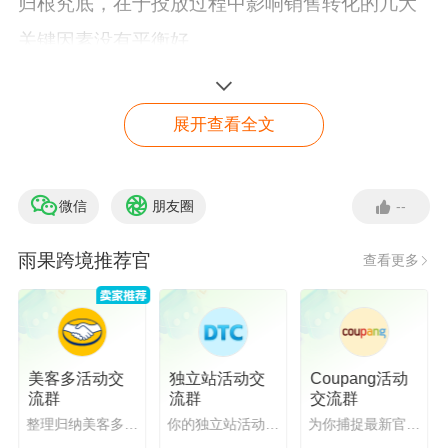
归根究底，在于投放过程中影响销售转化的几大
关键因素没有平衡好。
从媒体算法的角度来说，只要广告释放
完成
就算
展开查看全文
一次曝光，但曝光不等于被目标受众看到，被看
到不等于用户会点击，点击之后不等于就会购
微信
朋友圈
--
买。
SparkX跨境数字营销服务
雨果跨境推荐官
查看更多
点击咨询客服
在日常运营的过程中，很多卖家侧重关注转化
。
但事实上，从广告投放开始到消费者最终完成购
买，这个完整的消费链路中影响因素众多。不论
是大多数卖家比较熟悉的搜索广告，还是DSP、
美客多活动交
独立站活动交
Coupang活动
流群
流群
交流群
SD等展示型广告，广告投放过程中的曝光跟最后
整理归纳美客多活
你的独立站活动助
为你捕捉最新官方
动
手
动态