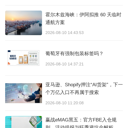
一般来说，影响亚马逊店铺销量一个非常重要的
霍尔木兹海峡：伊阿拟推 60 天临时
因素就是流量，如果能够获得站内、站外更多流
通航方案
量，对产品的出单和转化都有非常大的帮助。根
2026-08-10 14:43:53
据营销漏斗可以发现，只有上层不断有新流量进
入才能激活下层的转化，那么如何获得更多的流
葡萄牙有强制包装标签吗？
量呢？
2026-08-10 14:37:21
目前，消费者在亚马逊主要通过两种形式进行购
亚马逊、Shopify押注“AI货架”，下一
物，主动搜索或者通过展示广告点击进入
。
想要
个万亿入口不再属于搜索
获得更多流量，卖家就要从人群定向的维度、流
2026-08-10 11:20:08
量的来源等方面对产品进行打磨，让其能够获得
赢战eMAG黑五：官方FBE入仓规
更多的曝光和转化。特别是针对曝光量低的问
则、活动提报与旺季避坑全解析