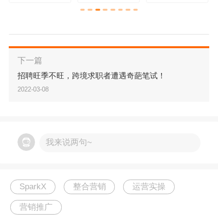
的转化率都非常重要。
特别对亚马逊DSP来说，很大的特色就是千人千
面、“以人为本”的展示型广告。曝光量不仅代表着
下一篇
流量的覆盖面和精准度，同时高曝光才有可能带
招聘旺季不旺，跨境求职者遭遇奇葩笔试！
来更多的点击，好的点击也会间接影响
L
isting的
2022-03-08
流量，并且也折射出广告投放过程中运营技巧和
策略的精准度。
我来说两句~
SparkX作为亚马逊DSP服务商，通过分析众多案
例和海量数据报告，总结出在DSP广告投放过程
中关于曝光、点击、转化三个指标之间的4种异常
SparkX
整合营销
运营实操
状态
。
营销推广