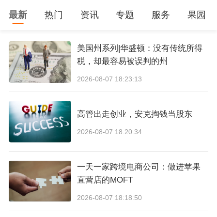
戈尔德在一份声明中表示，随着受更高关税影响
最新
热门
资讯
专题
服务
果园
的货物开始抵达，对零售库存的影响可能会在未
来几个月显现出来。“关税的不确定性对企业来说
美国州系列|华盛顿：没有传统所得
税，却最容易被误判的州
是一个挑战，尤其是对目前正在为关键冬季假期
2026-08-07 18:23:13
订单做准备的小型企业来说。”
对于玩具制造商等特别依赖假日季的公司来说，
高管出走创业，安克掏钱当股东
关税可能会在今年剩余时间造成灾难性的影响。
2026-08-07 18:20:34
例如，据
彭博社报道，假日季通常占美泰和孩之
宝年销售额的25%-30% 。
一天一家跨境电商公司：做进苹果
直营店的MOFT
扎恩表示，通常情况下，节日玩具的发货会在6月
2026-08-07 18:18:50
开始从中国开始，并在8月或9月初抵达各大零售