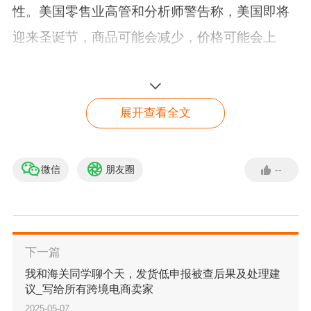
性。美国零售业高管和分析师警告称，美国即将
迎来圣诞节，商品可能会减少，价格可能会上
涨，货架也可能空空如也。
4月30日，特朗普
在内阁会议后亲自告诉记者，
展开查看全文
他与中国的贸易战可能会导致玩具店的货架空空
如也。“嗯，也许孩子们会只拥有两个娃娃，而不
微信
朋友圈
--
《TikTok卖家Q2选品指
是30个，你知道吗？而且这两个娃娃的价格可能
南》上线！
比平时贵几块钱。”
立即查看
美国玩具协会（一个代表850家玩具制造商的行
下一篇
业组织）首席执行官格雷格·阿赫恩告诉《纽约时
我和海关同学聊个天，发货低申报被查后果及处理建
议_写给所有跨境电商卖家
报》，目前供应链冻结，这给圣诞节带来了风
2025-05-07