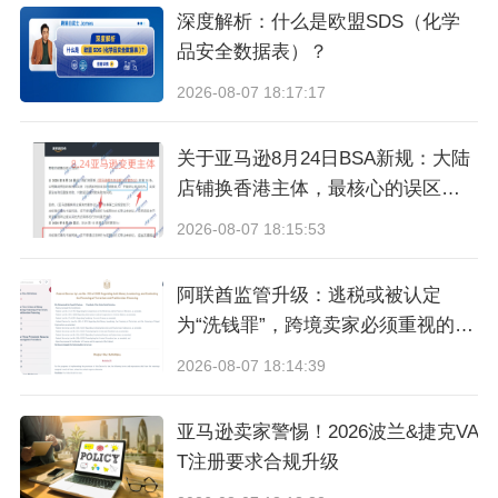
深度解析：什么是欧盟SDS（化学
商，以便进行关键的秋季复工。但他表示，生产
品安全数据表）？
线已经暂停，订单也已搁置，连锁反应正在加
2026-08-07 18:17:17
剧。
关于亚马逊8月24日BSA新规：大陆
“生产或运输中每天出现中断或暂停，都会造成持
店铺换香港主体，最核心的误区与
续数日的连锁反应，而且影响会越来越大，直到
真相
2026-08-07 18:15:53
年底对所有人造成沉重打击，”扎恩说。“现在应该
阿联酋监管升级：逃税或被认定
做的是，节日玩具应该尽快投入生产，以便在6月
为“洗钱罪”，跨境卖家必须重视的合
初开始发货。”
规信号
2026-08-07 18:14:39
电商加速器Spreetail的首席营销官欧文·卡尔(Ow
亚马逊卖家警惕！2026波兰&捷克VA
en Carr)也认为，任何来自中国的订单几乎都无法
T注册要求合规升级
实现。“如果你认为关税会从145%降至50%，你