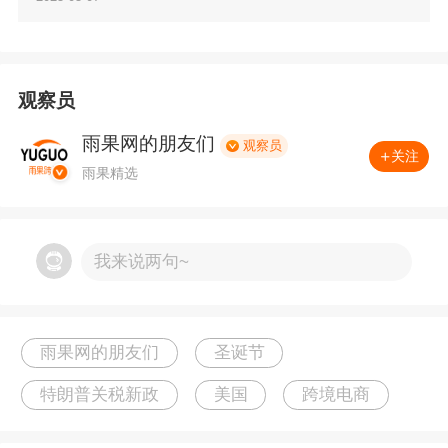
险。“如果我们不尽快恢复生产，”阿赫恩对《纽约
时报》说，“这个假期很有可能出现玩具短缺。”
观察员
专家表示，即使立即取消关税，也无法消除由此
雨果网的朋友们
观察员
造成的冲击。“供应损失已经造成，”行业刊物《玩
关注
雨果精选
具书》主编詹姆斯·扎恩表示。“你会开始看到供应
链出现奇怪的故障。”
我来说两句~
假期订单不如往常
由于美国零售商正在观望关税形势的发展，假期
雨果网的朋友们
圣诞节
计划日程已被打乱。
特朗普关税新政
美国
跨境电商
美国零售联合会供应链和海关政策副总裁乔纳森·