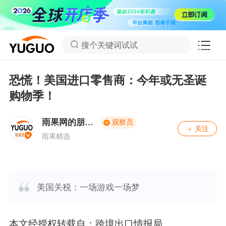
搜个关键词试试
恐慌！美国进口零售商：今年或无圣诞
购物季！
雨果网的朋友
观察员
关注
们
雨果精选
美国关税：一场游戏一场梦
本文经授权转载自：跨境出口情报局