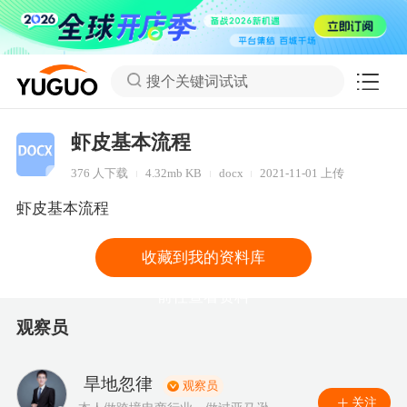
搜个关键词试试
虾皮基本流程
376 人下载
4.32mb KB
docx
2021-11-01 上传
虾皮基本流程
收藏到我的资料库
前往查看资料
观察员
旱地忽律
观察员
关注