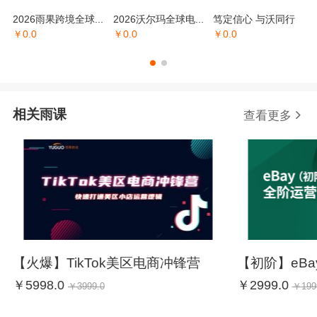
2026雨果跨境全球...
2026沃尔玛全球电...
笃定信心 与沃同行
￥
0.0
￥
0.0
￥
0.0
相关雨课
查看更多
【火爆】TikTok美区电商冲锋营
【初阶】eB
￥
5998.0
￥
2999.0
￥
3999.0
￥
199