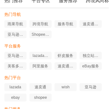
热门推荐
平台专区
服务推荐
跨境风向
热门导航
雨果导航
跨境导航
服务导航
速卖通导
航
亚马逊导
Shopee导
航
航
平台服务
亚马逊服
lazada服
虾皮服务
独立站服
务
务
务
美客多服
阿里服务
速卖通服
eBay服务
务
务
热门平台
lazada
速卖通
wish
亚马逊
ebay
shopee