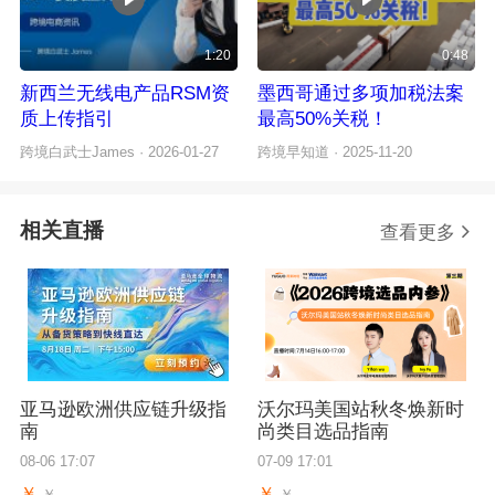
1:20
0:48
新西兰无线电产品RSM资
墨西哥通过多项加税法案
质上传指引
最高50%关税！
跨境白武士James
· 2026-01-27
跨境早知道
· 2025-11-20
相关直播
查看更多
亚马逊欧洲供应链升级指
沃尔玛美国站秋冬焕新时
南
尚类目选品指南
08-06 17:07
07-09 17:01
￥
￥
￥
￥