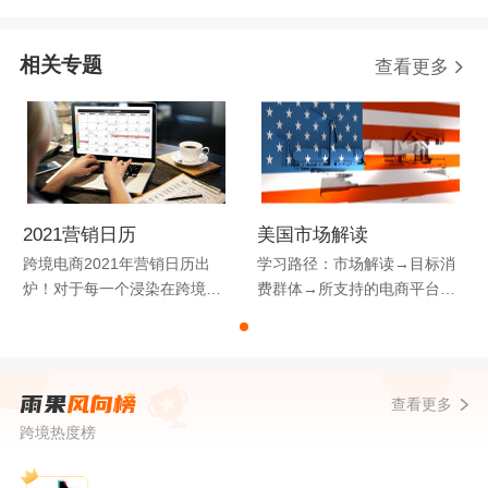
相关专题
查看更多
2021营销日历
美国市场解读
跨境电商2021年营销日历出
学习路径：市场解读→目标消
炉！对于每一个浸染在跨境电
费群体→所支持的电商平台→
商圈的“打工人”而言，跨境电
选品→美国节日→物流配送
商营销日历大家一定不陌生。
它囊括了全球热门国家的节
日、电商备货和运营小技巧提
查看更多
醒等等，能够帮助跨境电商卖
跨境热度榜
家轻松梳理营销节点与热点，
助力大家提前策划营销活动。