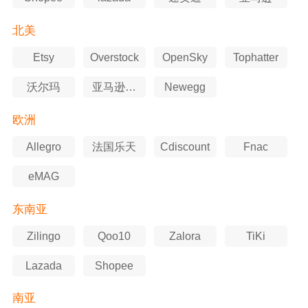
北美
Etsy
Overstock
OpenSky
Tophatter
沃尔玛
亚马逊美
Newegg
国站
欧洲
Allegro
法国乐天
Cdiscount
Fnac
eMAG
东南亚
Zilingo
Qoo10
Zalora
TiKi
Lazada
Shopee
南亚