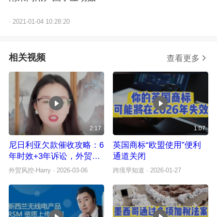
·
2021-01-04 10:28:20
相关视频
查看更多
2:17
1:07
尼日利亚欠款催收攻略：6
英国商标“欧盟使用”便利
年时效+3年诉讼，外贸人
通道关闭
如何破局？
外贸风控-Harry
· 2026-03-06
跨境早知道
· 2026-01-27