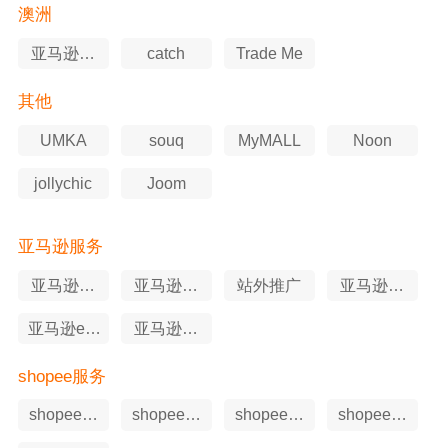
澳洲
亚马逊澳
catch
Trade Me
洲站
其他
UMKA
souq
MyMALL
Noon
jollychic
Joom
亚马逊服务
亚马逊软
亚马逊选
站外推广
亚马逊知
件工具
品工具
识产权
亚马逊erp
亚马逊申
工具
述服务
shopee服务
shopee软
shopee站
shopee申
shopee代
件工具
外推广
述服务
运营