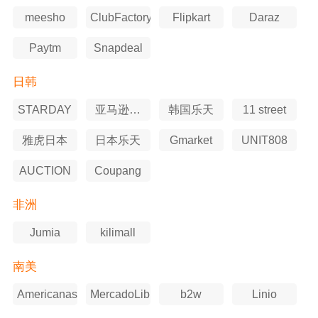
meesho
ClubFactory
Flipkart
Daraz
Paytm
Snapdeal
日韩
STARDAY
亚马逊日
韩国乐天
11 street
本站
雅虎日本
日本乐天
Gmarket
UNIT808
AUCTION
Coupang
非洲
Jumia
kilimall
南美
Americanas
MercadoLibre
b2w
Linio