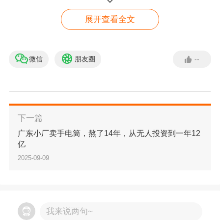
展开查看全文
微信
朋友圈
--
【免费入驻】 亚马逊入驻
绿色通道
立即入驻
下一篇
广东小厂卖手电筒，熬了14年，从无人投资到一年12
亿
2025-09-09
我来说两句~