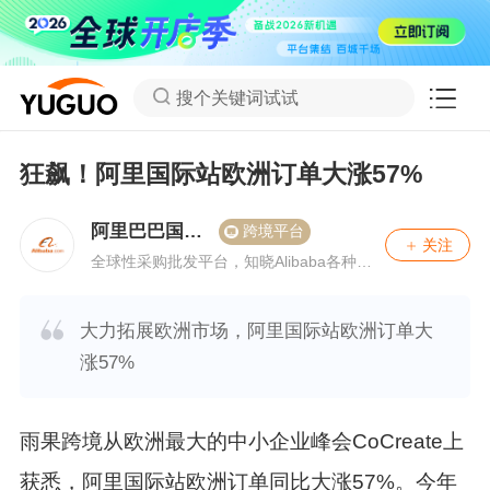
搜个关键词试试
狂飙！阿里国际站欧洲订单大涨57%
阿里巴巴国际
跨境平台
关注
站
全球性采购批发平台，知晓Alibaba各种活
动信息,专属享受B类电商深度辅导。
大力拓展欧洲市场，阿里国际站欧洲订单大
涨57%
雨果跨境从欧洲最大的中小企业峰会CoCreate上
获悉，阿里国际站欧洲订单同比大涨57%。今年