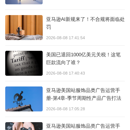
除了短期营销干扰。
61万份真实用户投票： 在 2025 年 10 月的投票
亚马逊AI新规来了！不合规将面临处
罚
期间，总投票数突破 611,353 次，日均投票近 6
2026-08-08 17:41:54
万次。如此庞大的参与规模，使其成为日本国内
真实反映消费者支持度的顶级奖项。
美国已退回1000亿美元关税！这笔
巨款流向了谁？
业界专家权威背书：知名造型师 GENSEI、Geor
2026-08-08 17:40:43
ge 等在内的外部美容专业人士进行公正评审，从
技术创新、成分配方等专业维度严苛把关。
亚马逊美国站服饰品类广告运营手
册-第4章-季节周期性产品广告打法
奖项设置：多维表彰行业标杆
2026-08-08 17:05:28
本次 日本趣天MBA 共揭晓了 137 项大奖，全方
亚马逊美国站服饰品类广告运营手