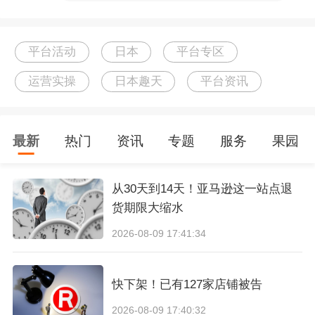
平台活动
日本
平台专区
严苛评选机制：构建多维度的信任基石
运营实操
日本趣天
平台资讯
在美妆奖项琳琅满目的当下，一份榜单的含金量
最新
热门
资讯
专题
服务
果园
取决于其背后逻辑的严密性。日本趣天MBA 通
过“销售数据 × 用户投票 × 外部评审”的三重综合
从30天到14天！亚马逊这一站点退
评选，确保了结果的客观与公正：
货期限大缩水
2026-08-09 17:41:34
全年度销售实绩： 统计周期跨越 2024 年 9 月 1
6 日至 2025 年 9 月 15 日。通过对销售额、评价
快下架！已有127家店铺被告
数量、复购率等真实数据的长周期监测，有效排
2026-08-09 17:40:32