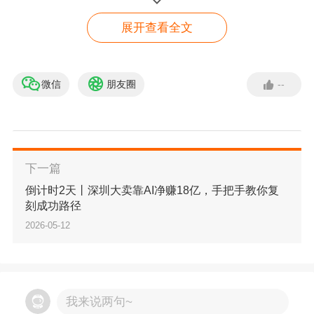
时刻定义为品牌的闪耀瞬间（Glow），同时也成
展开查看全文
为推动行业成长与建立新连接的契机（Grow）。
微信
朋友圈
--
日本趣天官方入驻通道
对接官方
下一篇
倒计时2天丨深圳大卖靠AI净赚18亿，手把手教你复
刻成功路径
2026-05-12
我来说两句~