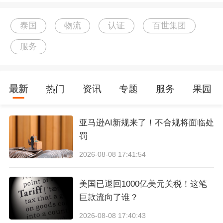
熟的物流管理经验与本土市场需求进行深度融
泰国
物流
认证
百世集团
合。随着在泰国、越南等东南亚国家本土快递网
服务
络的成熟，百世逐步搭建起中国与东南亚多国间
的跨境物流、大件快运、海外仓配、软件服务等
最新
热门
资讯
专题
服务
果园
产品矩阵。
截至目前，百世的国际业务已覆盖泰
国、越南、马来西亚、美国、墨西哥、巴西等
10
亚马逊AI新规来了！不合规将面临处
个国家，在东南亚拥有35个自营快递分拨中心、
罚
1300多个
服务网点
，海外仓面积
超过
30万平方
2026-08-08 17:41:54
米。
美国已退回1000亿美元关税！这笔
巨款流向了谁？
2026-08-08 17:40:43