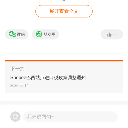
的重要标尺。该标准强调建立高效的质量管控流
展开查看全文
程、持续优化运营效率、满足客户核心需求并推
动服务能力稳步提升。
微信
朋友圈
--
百世集团雨果专属渠道
本次认证覆盖百世泰国快递配送、仓储管理、分
立即咨询
拨中心及整体物流网络等核心业务流程，全面验
证其运营体系的规范化、标准化与专业化水平。
下一篇
连续六年获证，不仅是对百世泰国本土化运营成
Shopee巴西站点进口税政策调整通知
2026-05-14
果的高度肯定，更彰显其持续提供符合国际标准
物流服务的硬实力。
自
2018年进入泰国以来，百世始终以严格的质量
我来说两句~
管理标准优化服务能力深耕本土市场，将国内成