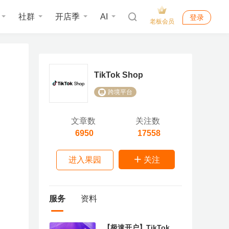
社群
开店季
AI
登录
老板会员
TikTok Shop
跨境平台
文章数
关注数
6950
17558
进入果园
关注
服务
资料
【极速开户】TikTok开