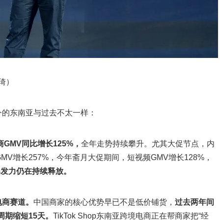
梦琦）
今的东南亚与过去不太一样：
商
GMV
同比增长
125%
，
全年走势持续攀升。尤其大促节点，内
MV增长257%，今年斋月大促期间，短视频GMV增长128%，
爆发力仍在持续释放。
电商赛道。
中国商家的核心优势早已不是低价铺货，
过去两年间
周期缩短
15
天。
TikTok Shop东南亚跨境电商正在帮商家把“经