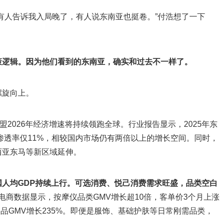
有人告诉我入局晚了，有人说东南亚也挺卷。”付浩想了一下
策逻辑。因为他们看到的东南亚，确实和过去不一样了。
螺旋向上。
东盟2026年经济增速将持续领跑全球。行业报告显示，2025年东
商渗透率仅11%，相较国内市场仍有两倍以上的增长空间。同时，
西亚东马等新区域延伸。
国人均
GDP
持续上行。可选消费、悦己消费需求旺盛，品类空白
南亚跨境电商数据显示，按摩仪品类GMV增长超10倍，客单价3个月上涨
用品GMV增长235%。即便是服饰、基础护肤等日常刚需品类，