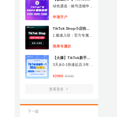
户充值
绿色通道：账号违规申诉
3小时极速响应,素材预
审：各类型广告素材1v1
申请开户
优化审核,适合有内容创
造力的品牌，借助TikTok
TikTok Shop小店快速
For Bussiness，您可以
释放品牌魅力，转化更多
入驻（美国、东南亚、英
1.极速入驻：官方专属快
客户
国）
速入驻通道，1天内下店,
2.站点覆盖：已开放美
雨果专属价
国/东南亚/英国等多站点,
3.实战辅导：实战陪跑答
【火爆】TikTok新手卖
疑，线下冷启动指导,4.
广告支持：免费开户+店
家30天陪跑特训营
3天从0-1快速起店,5年T
铺预热+素材预审...,5.全
K操盘手一对一带教,线上
链路保障：提供物流、开
30天全程陪跑，两天一
¥2980
¥5980
户、达人等一站式服务
夜线下实操出单,资深卖
家，前沿资讯，助你快速
破圈入局,TikTok官方指
查看更多
定教培合作伙伴
下一篇