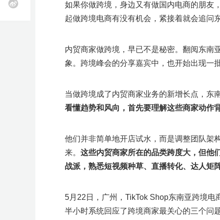
近
业务咨询
k
如果你做跨境，身边又有做国内电商的朋友
T
O
立即报名
立即报名
立即报名
立即报名
立即报名
雨
期
起做跨境电商有没有机会，紧接着就会追问
o
z
全
选
物
海
申
软
跨
知
供
k
o
课
活
加入社群
加入社群
加入社群
加入社群
加入社群
球
品
流
外
诉
件
境
识
应
开
n
美
开
工
服
营
服
工
收
产
链
店
开
立即报名
客
独
近
精
近
动
近
近
店
具
务
销
务
具
款
权
全
内贸商家做跨境，早已不是秘密。翻阅东南
店
多
托
立
期
品
期
查
期
期
活动咨询
开
S
象。跨境峰会的分享嘉宾中，也开始出现一
管
店
h
站
近
活
线
直
看
活
活
o
p
C
近
期
动
下
播
更
动
动
e
o
当做跨境成了内贸商家业务的新增长点，东
e
u
期
产
查
小
查
多
查
查
开
p
看懂趋势和风向，首先要理解这些商家动作
W
店
a
i
活
业
看
班
看
>
看
看
n
l
g
d
沃
动
带
更
课
更
更
更
他们并非简单地开店试水，而是调整团队架
b
尔
e
活
多
更
多
多
多
玛
来。
这些内贸商家所在的品类跨度大，但他
r
开
e
动
>
多
>
>
r
店
M
战派，熟悉短视频种草、直播转化、达人矩
i
A
查
场
e
G
W
A
A
加
获
开
A
s
欧
乐
亚
D
T
C
J
W
开
a
看
次
I
I
入
取
店
I
洲
天
马
T
K
o
u
a
店
y
5月22日，广州，TikTok Shop东南亚跨
工
大
A
A
季
全
F
F
T
G
G
S
T
1
出
招
逊
C
招
u
m
y
f
更
作
模
I
I
链
B
B
i
o
o
h
a
0
海
商
峰
增
商
p
i
f
半小时系统回应了跨境商家最关心的三个问
a
坊
型
社
活
增
e
T
T
a
M
酷
Y
广
流
k
o
o
o
b
0
峰
会
会
长
会
a
a
a
i