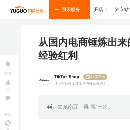
开店
独立站
雨果服务
从国内电商锤炼出来
经验红利
亚
T
S
L
韩
美
独
沃
速
马
i
h
a
国
客
立
尔
卖
收藏
逊
k
o
z
找
多
站
玛
通
TikTok Shop
跨境平台
服
T
p
a
服
服
服
服
服
让商家解锁全球生意增长新机遇！
务
o
e
d
务
务
务
务
务
k
e
a
--
服
服
服
务
务
务
--
去东南亚，再“赢”一次。
亚
立即报名
马
分享
逊
雨课官网
加入社群
开
T
店
i