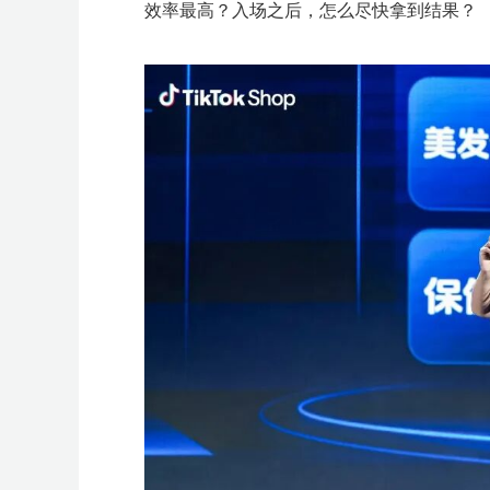
多
广
群
动
效
M
K
K
m
e
澎
2
效率最高？入场之后，怎么尽快拿到结果？
告
量
T
g
g
p
o
+爆
会
沙
n
沙
i
r
T
空
百
亚
京
万
S
菜
活
品
专
开
亚
T
独
品
场
A
精
+独
a
t
蓝
新
开
扶
o
l
l
i
o
款
龙
g
龙
r
开
>
i
中
世
马
东
里
I
鸟
动
类
题
店
马
i
立
牌
G
准
立
z
a
海
模
户
持
k
e
e
f
l
大
峰
店
k
云
集
逊
物
汇
S
海
日
活
活
季
逊
k
站
出
招
投
站
o
峰
掘
式
S
y
a
会
会
>
T
汇
团
智
流
A
外
历
动
动
T
出
海
商
流
n
会
金
E
T
沃
T
扶
美
亚
S
O
o
库
海
仓
o
海
重
学
O
K
尔
K
持
客
马
h
z
k
外
k
塑
堂
美
玛
东
计
多
逊
o
o
仓
区
陪
南
划
陪
陪
p
n
陪
跑
亚
跑
跑
e
陪
跑
e
跑
陪
跑
选
A
全
产
品
I
品
业
沃
中
选
类
带
尔
心
品
采
探
玛
购
厂
扶
e
持
M
A
G
C
o
u
p
a
n
g