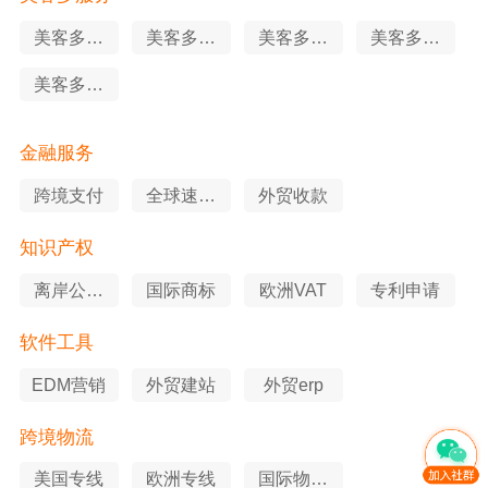
美客多站
美客多代
美客多知
美客多申
外推广
运营
识产权
述服务
美客多软
件工具
金融服务
跨境支付
全球速卖
外贸收款
通
知识产权
离岸公司
国际商标
欧洲VAT
专利申请
注册
软件工具
EDM营销
外贸建站
外贸erp
跨境物流
美国专线
欧洲专线
国际物流