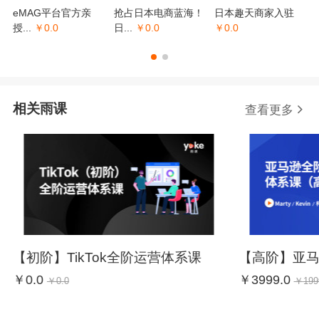
eMAG平台官方亲
抢占日本电商蓝海！
日本趣天商家入驻
授...
￥
0.0
日...
￥
0.0
￥
0.0
相关雨课
查看更多
【初阶】TikTok全阶运营体系课
【高阶】亚
￥
0.0
￥
3999.0
￥
0.0
￥
199