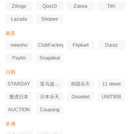
Zilingo
Qoo10
Zalora
TiKi
Lazada
Shopee
南亚
meesho
ClubFactory
Flipkart
Daraz
Paytm
Snapdeal
日韩
STARDAY
亚马逊日
韩国乐天
11 street
本站
雅虎日本
日本乐天
Gmarket
UNIT808
AUCTION
Coupang
非洲