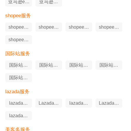
亚马逊erp
亚马逊申
工具
述服务
shopee服务
shopee软
shopee站
shopee申
shopee代
件工具
外推广
述服务
运营
shopee知
识产权
国际站服务
国际站站
国际站软
国际站代
国际站申
外推广
件工具
运营
述服务
国际站知
识产权
lazada服务
lazada知
Lazada软
lazada代
Lazada申
识产权
件工具
运营
述服务
lazada站
外推广
美客多服务