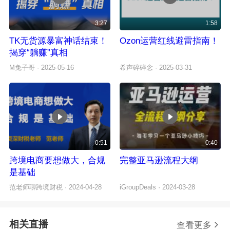
3:27
1:58
TK无货源暴富神话结束！
Ozon运营红线避雷指南！
揭穿“躺赚”真相
M兔子哥
· 2025-05-16
希声碎碎念
· 2025-03-31
0:51
0:40
跨境电商要想做大，合规
完整亚马逊流程大纲
是基础
范老师聊跨境财税
· 2024-04-28
iGroupDeals
· 2024-03-28
相关直播
查看更多