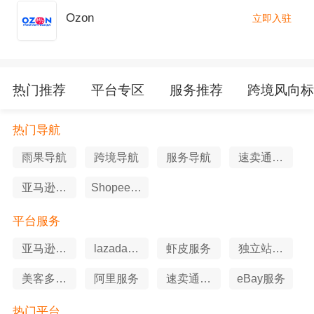
Ozon
立即入驻
热门推荐
平台专区
服务推荐
跨境风向
热门导航
雨果导航
跨境导航
服务导航
速卖通导
航
亚马逊导
Shopee导
航
航
平台服务
亚马逊服
lazada服
虾皮服务
独立站服
务
务
务
美客多服
阿里服务
速卖通服
eBay服务
务
务
热门平台