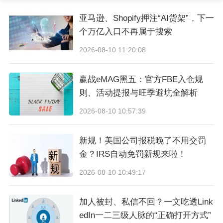
亚马逊、Shopify押注“AI货架”，下一
个万亿入口不再属于搜索
2026-08-10 11:20:08
赢战eMAG黑五：官方FBE入仓规
则、活动提报与旺季避坑全解析
2026-08-10 10:57:39
一站式头程入仓服务，由亚马逊合作承运人提
供。尤其适合中小件，免预约入仓，门到门最快
新规！美国公司报税晚了不用交罚
仅需4-7个自然日。
金？IRS自动免罚新规来啦！
2026-08-10 10:49:17
点击了解详情：
亚马逊跨境承运伙伴方案（AMAZON SEND)
加人被封、私信不回？一文吃透Link
edIn一二三级人脉的“正确打开方式”