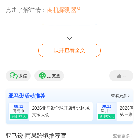
点击了解详情：
商机探测器
展开查看全文
提供日本站高潜力商品清单，助力卖家拓展欧美
选品到日本站。多站点开花，实现销售渠道拓
宽。
微信
朋友圈
--
【免费入驻】 亚马逊入驻
绿色通道
点击了解详情：
选品指南针
亚马逊活动推荐
查看更多
立即入驻
08.11
08.12
2026亚马逊全球开店华北区域
2026智
青岛市
深圳市
卖家大会
第三期
倒计时1天
倒计时2天
亚马逊·雨果跨境推荐官
查看更多
日亚官方全品类选品指南，涵盖热门品类资讯、