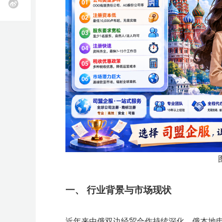
近
业务咨询
k
T
O
立即报名
立即报名
立即报名
立即报名
立即报名
雨
期
o
z
全
选
物
海
申
软
跨
知
供
k
o
课
活
加入社群
加入社群
加入社群
加入社群
加入社群
球
品
流
外
诉
件
境
识
应
开
n
美
开
工
服
营
服
工
收
产
链
店
开
立即报名
客
独
近
精
近
动
近
近
店
具
务
销
务
具
款
权
全
店
多
托
立
期
品
期
查
期
期
活动咨询
开
S
管
店
h
站
近
活
线
直
看
活
活
o
p
C
近
期
动
下
播
更
动
动
e
o
e
u
期
产
查
小
查
多
查
查
开
p
W
店
a
i
活
业
看
班
看
>
看
看
n
l
g
d
沃
动
带
更
课
更
更
更
b
尔
e
活
多
更
多
多
多
玛
r
开
e
动
>
多
>
>
r
店
M
i
A
查
场
e
G
W
A
A
加
获
开
A
s
欧
乐
亚
D
T
C
J
W
一、
行业背景与市场现状
开
a
看
次
I
I
入
取
店
I
洲
天
马
T
K
o
u
a
店
y
工
大
A
A
季
全
F
F
T
G
G
S
T
1
出
招
逊
C
招
u
m
y
f
更
作
模
I
I
链
B
B
i
o
o
h
a
0
海
商
峰
增
商
p
i
f
a
坊
型
社
活
增
e
T
T
a
M
酷
Y
广
流
k
o
o
o
b
0
峰
会
会
长
会
a
a
a
近年来中俄双边经贸合作持续深化，俄本地
i