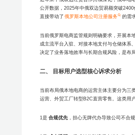
多
广
群
动
效
M
K
K
m
e
澎
2
告
量
T
g
g
p
o
+爆
会
沙
n
沙
i
r
T
空
百
亚
京
万
S
菜
活
品
专
开
亚
T
独
品
场
A
精
+独
a
t
蓝
新
公开数据，2025年中俄双边贸易额突破24
开
扶
o
l
l
i
o
款
龙
g
龙
r
开
>
i
中
世
马
东
里
I
鸟
动
类
题
店
马
i
立
牌
G
准
立
z
a
海
模
户
持
k
e
e
f
l
大
峰
店
直接带动了
俄罗斯本地公司注册服务
的需
k
云
集
逊
物
汇
S
海
日
活
活
季
逊
k
站
出
招
投
站
o
峰
掘
式
S
y
a
会
会
>
T
汇
团
智
流
A
外
历
动
动
T
出
海
商
流
n
会
金
E
T
沃
T
扶
美
亚
S
O
o
库
海
仓
o
海
重
学
O
K
尔
K
持
客
马
h
z
k
外
k
塑
堂
美
玛
东
计
多
逊
o
o
当前俄罗斯电商监管规则明确要求，开展本
仓
区
陪
南
划
陪
陪
p
n
成主流平台入驻、对接本地支付与仓储体系
陪
跑
亚
跑
跑
e
陪
跑
e
跑
决定了业务落地效率与长期合规风险，是布
陪
跑
选
A
全
产
品
I
品
业
沃
二、
目标用户选型核心诉求分析
中
选
类
带
尔
心
品
采
探
玛
购
厂
扶
e
持
M
当前布局俄本地电商的运营主体主要分为三
A
运营、外贸工厂转型B2C直营零售。这类用
G
C
o
u
p
1是
合规优先
，担心无牌代办导致公司不合
a
n
g