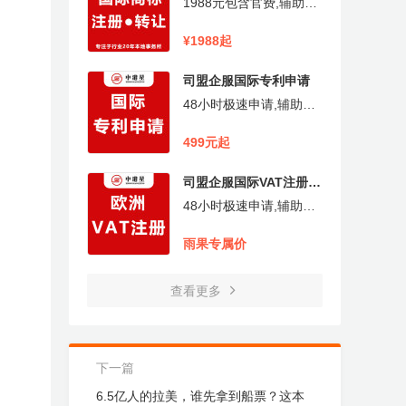
1988元包含官费,辅助亚
马逊品牌备案,免费办理
商标补贴及商标风险评
¥1988起
估,专注于行业20年本地
企业,本地实体经营事务
司盟企服国际专利申请
所一对一服务
48小时极速申请,辅助亚
马逊品牌备案,免费办理
商标补贴及商标风险评
499元起
估,免费产品专利保护评
估,本地实体经营事务所
司盟企服国际VAT注册申
一对一服务
报
48小时极速申请,辅助亚
马逊品牌备案,免费办理
商标补贴及商标风险评
雨果专属价
估,免费产品专利保护评
估,本地实体经营事务所
一对一服务
查看更多
下一篇
6.5亿人的拉美，谁先拿到船票？这本