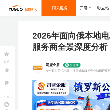
开店
独立站
雨果服务
2026年面向俄本地
服务商全景深度分析
亚
T
S
L
韩
美
独
沃
速
马
i
h
a
国
客
立
尔
卖
收藏
逊
k
o
z
找
多
站
玛
通
司盟企服
服务商
服
T
p
a
服
服
服
服
服
专业提供跨境电商、外贸进出口等企业知识产权
务
o
e
d
务
务
务
务
务
国VAT申报欧盟公司注册银行开户等
k
e
a
--
服
服
服
务
务
务
--
亚
立即报名
马
分享
逊
雨课官网
加入社群
开
T
店
i