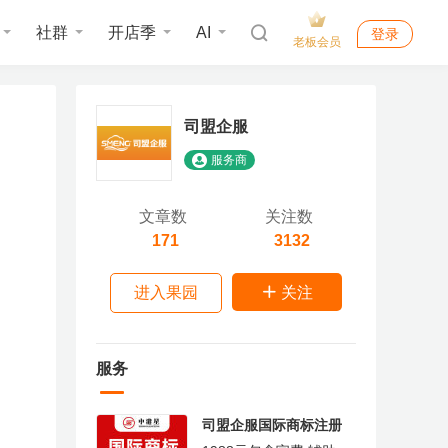
社群
开店季
AI
登录
老板会员
司盟企服
服务商
文章数
关注数
171
3132
进入果园
关注
服务
司盟企服国际商标注册