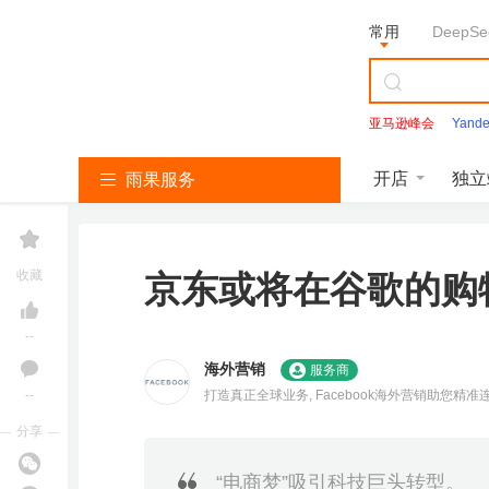
常用
DeepSe
亚马逊峰会
Yand
收款0费率
资料库
开店
独立
雨果服务
亚
T
S
L
韩
美
独
沃
速
马
i
h
a
国
客
立
尔
卖
收藏
京东或将在谷歌的购
逊
k
o
z
找
多
站
玛
通
免费咨询
服
T
p
a
服
服
服
服
服
务
o
e
d
务
务
务
务
务
课程咨询
k
e
a
--
服
服
服
雨
海外营销
服务商
务
务
务
课
--
打造真正全球业务, Facebook海外营销助您精
亚
精
马
分享
逊
品
开
T
店
i
“电商梦”吸引科技巨头转型。