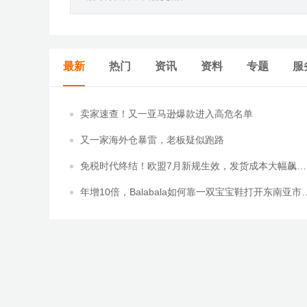
最新
热门
资讯
资料
专题
服
卖家速查！又一亚马逊爆款进入高危名单
又一家海外仓暴雷，老板疑似跑路
免税时代终结！欧盟7月新规生效，发货成本大幅飙
升！
年增10倍，Balabala如何靠一双宝宝鞋打开东南亚市
场？