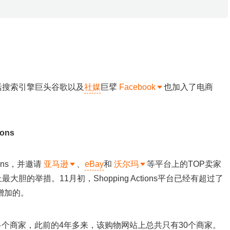
括搜索引擎巨头谷歌以及
社媒
巨擘
Facebook
也加入了电商
ions
ons，并邀请
亚马逊
、
eBay
和
沃尔玛
等平台上的TOP卖家
的举措。11月初，Shopping Actions平台已经有超过了
增加的。
新增30多个商家，此前的4年多来，该购物网站上总共只有30个商家。