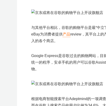
>
作
模
I
I
链
B
B
i
o
o
h
a
0
跑
e
跑
r
坊
型
社
活
增
e
T
T
a
M
酷
酷
Y
广
流
k
o
o
o
b
0
陪
开
>
广
群
动
效
M
K
K
m
e
澎
澎
2
告
量
T
g
g
p
o
+爆
跑
店
T
空
百
亚
京
万
S
菜
亚
乐
C
D
T
Y
O
J
活
品
专
开
亚
T
独
品
场
A
年
东
a
t
冷
蓝
新
开
扶
o
l
l
i
o
款
i
中
世
马
东
里
I
鸟
马
天
o
T
K
a
z
u
动
类
题
店
马
i
立
牌
G
中
南
z
a
启
海
模
户
持
k
e
e
f
l
k
云
集
逊
物
汇
S
海
逊
启
u
C
峰
n
o
m
日
活
活
季
逊
k
站
出
招
促
亚
o
峰
攻
掘
式
S
y
a
T
汇
团
智
流
A
外
峰
动
p
增
会
d
n
i
历
动
动
T
出
海
商
玩
流
n
会
略
金
E
与其他平台相比，谷歌的购物平台是最“中立
o
库
海
仓
会
大
a
长
e
峰
a
o
海
重
法
量
学
O
k
外
会
n
沙
x
会
大
k
塑
堂
eBay为消费者提供
产品
review，其平台上
仓
g
龙
大
会
峰
会
入的各个商店。
选
A
选
产
会
品
I
品
业
中
选
研
带
心
品
讨
探
e
Google Express是谷歌过去的购物网站，目
会
厂
M
统一的程序，安卓手机的用户可以谷歌Assist
A
G
C
物。
o
u
p
a
n
g
根据电商智能搜索平台Adeptmind的一项
而在谷歌上搜索产品的用户比例为34.6%