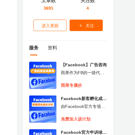
文章数
关注数
3691
4
进入果园
关注
服务
资料
【Facebook】广告咨询
雨果作为FB的一级代
理，可为您免费开户,全
球领先的社交平台，活跃
雨果专属价
用户27亿人/月，访问量2
1亿/天,适合想要提高品
Facebook新客孵化成长
牌知名度以及产品销量的
企业
计划
由Facebook官方专项团
队进行直接管理,助力孵
化独立站业务，培育广告
免费加入该计划
投放知识,成功孵化的客
户将会毕业至中大客户组
Facebook官方申诉绿色
进行后续的独立站业务成