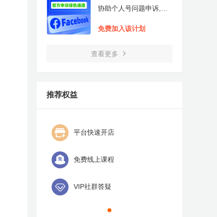
长
通道
协助个人号问题申诉,协
助广告账号限额0申诉,紧
急对接解决下户审核时间
免费加入该计划
过长问题,协助对公账号
验证事宜,协助解决OE开
户申请问题
查看更多
推荐权益
平台快速开店
免费线上课程
VIP社群答疑