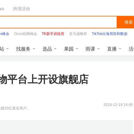
ek
跨境活动
搜索
ex峰会
Ozon招商峰会
TK新手训练营
亚马逊教程
TikTok出海用郑和数据
Facebook
站
找服务
选品
果园
雨课
直播
活
物平台上开设旗舰店
2018-12-18 14:40
准连接20亿真实用户。