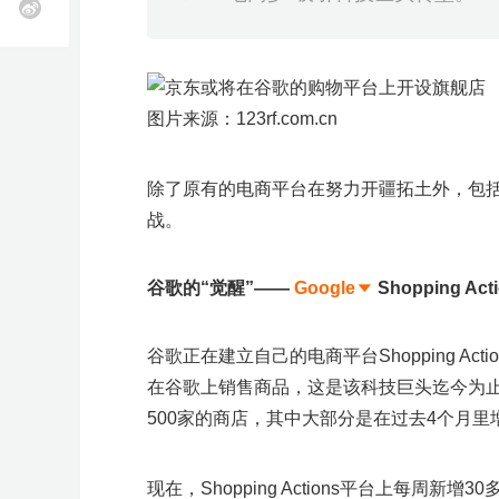
线
k
T
O
下
o
z
全
选
物
海
申
软
跨
知
供
k
o
立即报名
立即报名
立即报名
立即报名
立即报名
立即报名
立即报名
小
球
品
流
外
诉
件
境
识
应
开
n
美
开
工
服
营
服
工
收
产
链
店
开
客
班
加入社群
活动咨询
加入社群
加入社群
加入社群
加入社群
加入社群
店
具
务
销
务
具
款
权
全
店
多
图片来源：123rf.com.cn
托
独
近
近
课
近
近
近
近
开
S
管
店
h
立
期
期
更
期
期
期
期
o
除了原有的电商平台在努力开疆拓土外，包
p
C
站
产
活
多
直
活
活
活
e
o
战。
e
u
近
业
动
场
播
动
动
动
开
p
W
店
a
i
期
带
查
次
查
查
查
查
n
l
谷歌的“觉醒”——
Google
Shopping Act
g
d
沃
活
活
看
看
看
看
看
b
尔
e
动
动
更
更
更
更
更
玛
r
开
e
谷歌正在建立自己的电商平台Shopping Acti
查
多
多
多
多
多
r
店
M
在谷歌上销售商品，这是该科技巨头迄今为止最大胆
i
A
看
>
>
>
>
e
G
W
500家的商店，其中大部分是在过去4个月里
s
T
沃
T
扶
美
亚
S
O
开
a
更
K
尔
K
持
客
马
h
z
店
y
A
A
加
获
开
A
美
玛
东
计
多
逊
o
o
f
多
I
I
入
取
店
I
区
陪
南
划
陪
陪
p
n
a
工
大
A
A
季
全
现在，Shopping Actions平台上每周
F
F
T
G
G
S
T
1
陪
跑
亚
跑
跑
e
陪
i