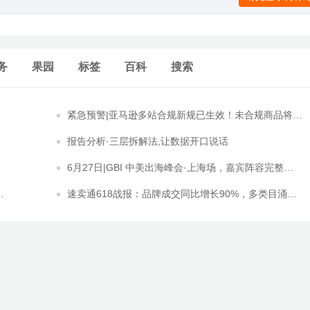
务
果园
标签
百科
搜索
紧急预警|亚马逊多站合规新规已生效！未合规商品将下
架，附完整自查与操作清单
报告分析·三层拆解法,让数据开口说话
6月27日|GBI 中美出海峰会·上海场，嘉宾阵容完整揭
晓
速卖通618战报：品牌成交同比增长90%，多类目涌现
百万美金冠军