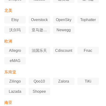
北美
Etsy
Overstock
OpenSky
Tophatter
沃尔玛
亚马逊美
Newegg
国站
欧洲
Allegro
法国乐天
Cdiscount
Fnac
eMAG
东南亚
Zilingo
Qoo10
Zalora
TiKi
Lazada
Shopee
南亚