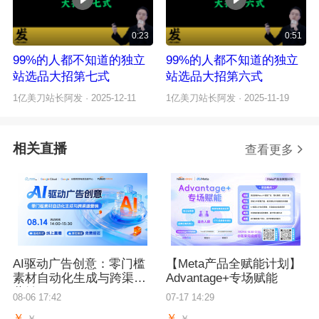
0:23
0:51
99%的人都不知道的独立
99%的人都不知道的独立
站选品大招第七式
站选品大招第六式
1亿美刀站长阿发
· 2025-12-11
1亿美刀站长阿发
· 2025-11-19
相关直播
查看更多
AI驱动广告创意：零门槛
【Meta产品全赋能计划】
素材自动化生成与跨渠道
Advantage+专场赋能
营销
08-06 17:42
07-17 14:29
￥
￥
￥
￥