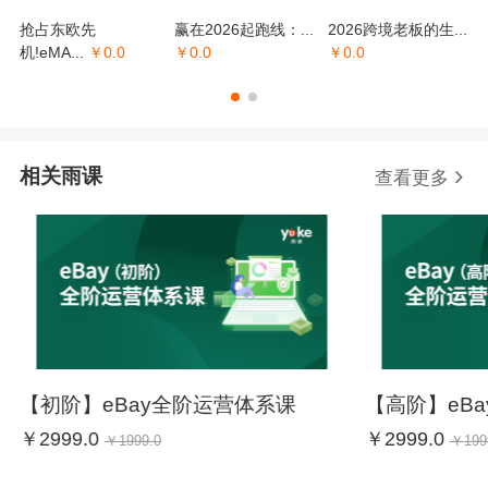
抢占东欧先
赢在2026起跑线：...
2026跨境老板的生...
机!eMA...
￥
0.0
￥
0.0
￥
0.0
相关雨课
查看更多
【初阶】eBay全阶运营体系课
【高阶】eB
￥
2999.0
￥
2999.0
￥
1999.0
￥
199