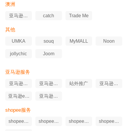
澳洲
亚马逊澳
catch
Trade Me
洲站
其他
UMKA
souq
MyMALL
Noon
jollychic
Joom
亚马逊服务
亚马逊软
亚马逊选
站外推广
亚马逊知
件工具
品工具
识产权
亚马逊erp
亚马逊申
工具
述服务
shopee服务
shopee软
shopee站
shopee申
shopee代
件工具
外推广
述服务
运营