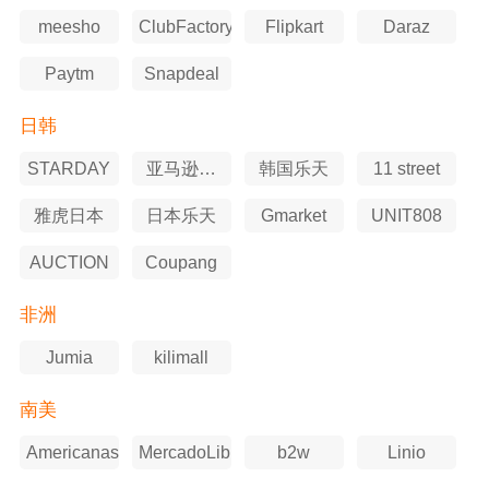
meesho
ClubFactory
Flipkart
Daraz
Paytm
Snapdeal
日韩
STARDAY
亚马逊日
韩国乐天
11 street
本站
雅虎日本
日本乐天
Gmarket
UNIT808
AUCTION
Coupang
非洲
Jumia
kilimall
南美
Americanas
MercadoLibre
b2w
Linio