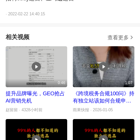
·
2022-02-22 14:40:15
相关视频
查看更多
0:46
1:07
提升品牌曝光，GEO抢占
《跨境税务合规100问》持
AI营销先机
有独立站该如何合规申报
增值税
赵留留
· 4328小时前
雨果快报
· 2026-01-05