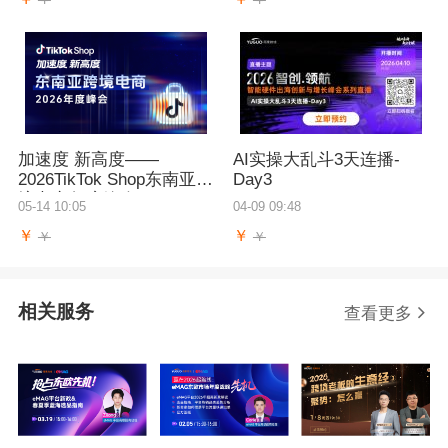
加速度 新高度——
AI实操大乱斗3天连播-
2026TikTok Shop东南亚跨
Day3
境电商年度峰会
05-14 10:05
04-09 09:48
￥
￥
￥
￥
相关服务
查看更多