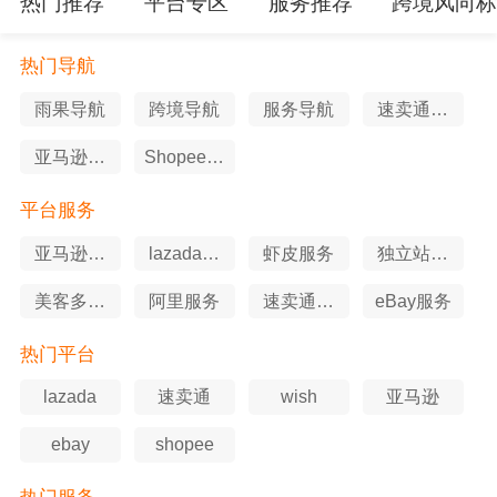
热门推荐
平台专区
服务推荐
跨境风向
热门导航
雨果导航
跨境导航
服务导航
速卖通导
航
亚马逊导
Shopee导
航
航
平台服务
亚马逊服
lazada服
虾皮服务
独立站服
务
务
务
美客多服
阿里服务
速卖通服
eBay服务
务
务
热门平台
lazada
速卖通
wish
亚马逊
ebay
shopee