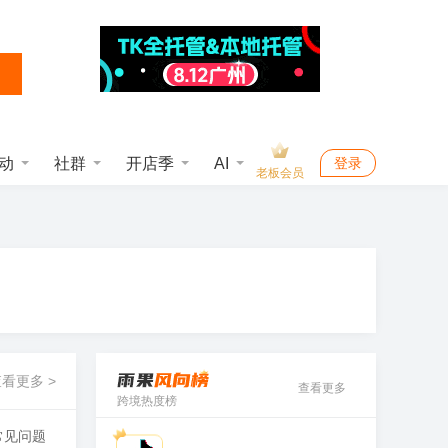
动
社群
开店季
AI
登录
老板会员
看更多 >
查看更多
跨境热度榜
常见问题