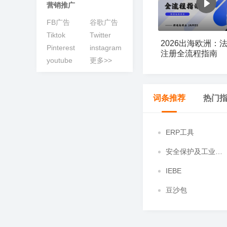
营销推广
动
>
多
>
>
r
开
查
场
FB广告
谷歌广告
店
Tiktok
Twitter
看
次
2026出海欧洲：
A
A
加
获
开
A
Pinterest
instagram
欧
乐
亚
D
T
C
J
W
更
注册全流程指南
I
I
入
取
店
I
洲
天
马
T
K
o
u
a
youtube
更多>>
工
大
A
A
季
全
F
F
T
G
G
S
T
1
出
招
逊
C
招
u
m
y
多
作
模
I
I
链
B
B
i
o
o
h
a
0
海
商
峰
增
商
p
i
f
坊
型
社
活
增
e
T
T
a
M
酷
Y
广
流
k
o
o
o
b
0
>
峰
会
会
长
会
a
a
a
广
群
动
效
M
K
K
m
e
澎
2
告
量
T
g
g
p
o
+爆
会
沙
n
沙
i
T
空
百
亚
京
万
S
菜
活
品
专
开
亚
T
独
品
场
A
精
+独
a
t
蓝
新
>
开
扶
o
l
l
i
o
款
词条推荐
热门
龙
g
龙
r
i
中
世
马
东
里
I
鸟
动
类
题
店
马
i
立
牌
G
准
立
z
a
海
模
户
持
k
e
e
f
l
大
峰
k
云
集
逊
物
汇
S
海
日
活
活
季
逊
k
站
出
招
投
站
o
峰
掘
式
S
y
a
会
会
沃
T
汇
团
智
流
A
外
历
动
动
T
出
海
商
流
n
会
金
E
尔
T
沃
T
扶
美
亚
S
O
o
库
海
仓
o
海
重
学
O
ERP工具
玛
K
尔
K
持
客
马
h
z
k
外
k
塑
堂
扶
美
玛
东
计
多
逊
o
o
e
仓
持
区
陪
南
划
陪
陪
p
n
M
安全保护及工业电
陪
跑
亚
跑
跑
e
陪
A
子
跑
e
跑
G
C
IEBE
陪
o
跑
u
合
C
选
A
全
产
豆沙包
p
规
I
品
I
品
业
a
专
P
中
选
类
带
n
场
S
心
品
采
探
g
宠
购
厂