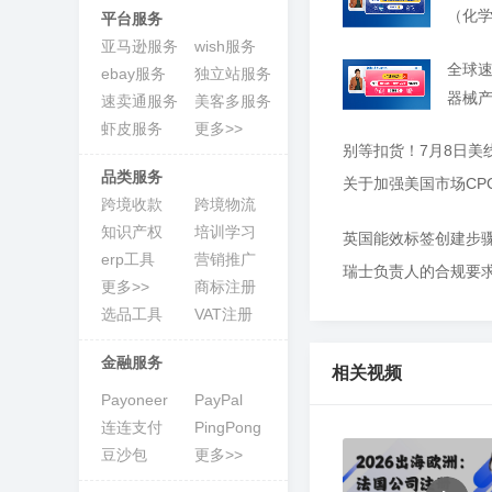
k
（化
平台服务
T
O
o
z
亚马逊服务
wish服务
全
选
物
海
申
软
跨
知
供
k
o
全球
球
品
流
外
诉
件
境
识
应
ebay服务
独立站服务
立即报名
开
n
美
开
工
服
营
服
工
收
产
链
店
开
客
器械
速卖通服务
美客多服务
店
具
务
销
务
具
款
权
全
雨课官网
加入社群
店
多
托
虾皮服务
更多>>
开
S
管
近
业务咨询
店
别等扣货！7月8日美线CP
h
o
立即报名
立即报名
立即报名
立即报名
立即报名
雨
期
品类服务
p
C
e
跨境收款
跨境物流
o
课
活
加入社群
加入社群
加入社群
加入社群
加入社群
e
u
知识产权
培训学习
立即报名
开
p
独
近
精
近
动
近
近
W
店
a
i
erp工具
营销推广
瑞士负责人的合规要
立
期
品
期
查
期
期
活动咨询
n
l
更多>>
商标注册
g
d
沃
站
近
活
线
直
看
活
活
b
尔
选品工具
VAT注册
e
玛
近
期
动
下
播
更
动
动
r
开
e
金融服务
r
店
M
相关视频
期
产
查
小
查
多
查
查
i
A
e
Payoneer
PayPal
G
W
活
业
看
班
看
>
看
看
s
开
a
连连支付
PingPong
店
y
动
带
更
课
更
更
更
豆沙包
更多>>
f
活
多
更
多
多
多
a
i