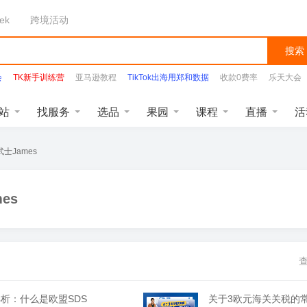
ek
跨境活动
搜索
会
TK新手训练营
亚马逊教程
TikTok出海用郑和数据
收款0费率
乐天大会
站
找服务
选品
果园
课程
直播
活
士James
es
查
析：什么是欧盟SDS
关于3欧元海关关税的