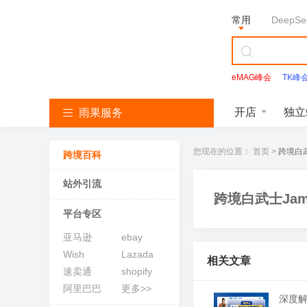
常用
DeepSe
eMAG峰会
TK峰
Facebook
开店
独立
雨果服务
您现在的位置：
首页
跨境白武
跨境百科
亚
T
S
L
韩
美
独
沃
速
马
i
h
a
国
客
立
尔
卖
逊
k
o
z
找
多
站
玛
通
站外引流
服
T
p
a
服
服
服
服
服
跨境白武士Jam
务
o
e
d
务
务
务
务
务
k
e
a
平台专区
服
服
服
务
务
务
亚马逊
ebay
Wish
Lazada
亚
相关文章
马
速卖通
shopify
逊
阿里巴巴
更多>>
开
T
深度解
店
i