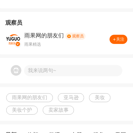
问量破
2000
万、用户复购率稳定
40%
以上的出海
标杆。
观察员
雨果网的朋友们
纵观整个国货美妆出海赛道，花知晓的打法算不
观察员
关注
雨果精选
上最激进的，但绝对是最值得拆解、最有参考性
的一个。而它能跑通全球化的核心，从来不是简
单的低价卖货、渠道铺货，而是一套独一无二的
我来说两句~
品牌叙事与审美输出能力
。
一、扎根日本：看似冒险的选择，实则最稳妥的
雨果网的朋友们
亚马逊
美妆
起步
美妆个护
卖家故事
2019
年，花知晓正式开启出海之路，第一站没有