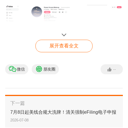
展开查看全文
（图说/花知晓TikTok）
微信
朋友圈
--
【免费入驻】 亚马逊入驻
绿色通道
一边是资本市场用真金白银投票，认可其商业价
立即入驻
值；一边是海外渠道实现关键性突破，打通欧美
下一篇
高端市场通路。
成立于
2016
年的杭州品牌花知
7月8日起美线合规大洗牌！清关强制eFiling电子申报
晓，从最初深耕二次元少女彩妆的小众品牌，一
2026-07-08
步步成长为海外社媒粉丝超
500
万、独立站年访