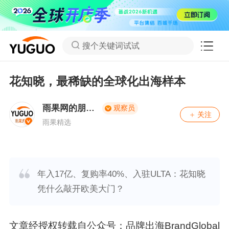
搜个关键词试试
花知晓，最稀缺的全球化出海样本
雨果网的朋友
观察员
关注
们
雨果精选
年入17亿、复购率40%、入驻ULTA：花知晓
凭什么敲开欧美大门？
文章经授权转载自公众号：品牌出海BrandGlobal