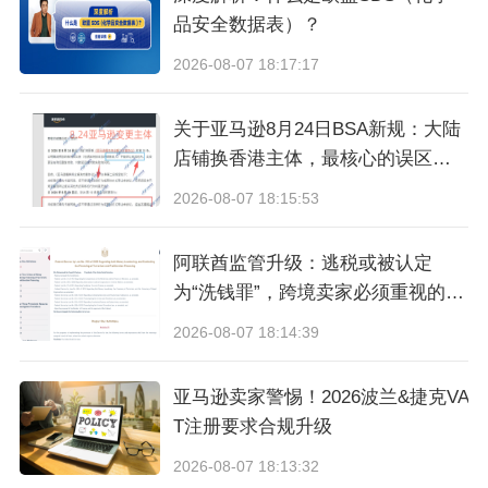
和高度契合。
“
少女心
”
这个核心概念，不需要复杂
品安全数据表）？
的翻译、不需要额外的市场教育，日本消费者一
2026-08-07 18:17:17
眼就能读懂、共情。
这意味着品牌最核心的审美
关于亚马逊8月24日BSA新规：大陆
体系，能实现零损耗的本土化传递。
店铺换香港主体，最核心的误区与
真相
落地日本后，花知晓的打法务实且落地。初期依
2026-08-07 18:15:53
托本地成熟代理商，顺利入驻
Cosme
、
Loft
等日
阿联酋监管升级：逃税或被认定
本国民级美妆集合店，同步上线亚马逊日本站，
为“洗钱罪”，跨境卖家必须重视的合
搭建起
“
线下门店体验种草
+
线上平台成交转化
”
的
规信号
2026-08-07 18:14:39
完整闭环。
亚马逊卖家警惕！2026波兰&捷克VA
稳步运营两年后，
2020
年花知晓日本市场销售额
T注册要求合规升级
突破
2000
万元，站稳当地市场。
2021
年，品牌签
2026-08-07 18:13:32