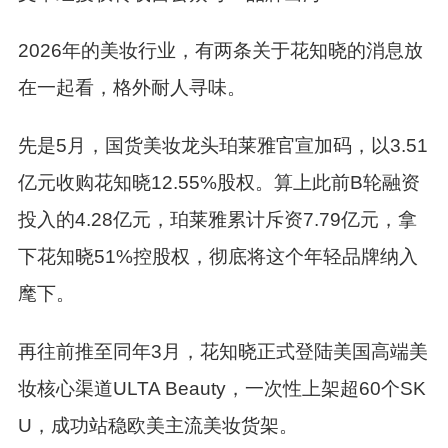
2026
年的美妆行业，有两条关于花知晓的消息放
在一起看，格外耐人寻味。
先是
5
月，国货美妆龙头珀莱雅官宣加码，以
3.51
亿元收购花知晓
12.55%
股权。算上此前
B
轮融资
投入的
4.28
亿元，珀莱雅累计斥资
7.79
亿元，拿
下花知晓
51%
控股权，彻底将这个年轻品牌纳入
麾下。
再往前推至同年
3
月，花知晓正式登陆美国高端美
妆核心渠道
ULTA Beauty
，一次性上架超
60
个
SK
U
，成功站稳欧美主流美妆货架。