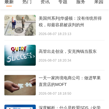
最新
热门
资讯
专题
服务
果园
选择门槛更低的东南亚市场，反而落地了竞争极
度饱和的日本。在很多行业从业者看来，这是一
美国州系列|华盛顿：没有传统所得
步险棋。
税，却最容易被误判的州
2026-08-07 18:23:13
日本美妆市场的成熟度全球顶尖，从开价平价线
到高端贵妇线，本土品牌全覆盖、品类无死角，
高管出走创业，安克掏钱当股东
外来彩妆品牌想要突围，难度极大。但花知晓的
2026-08-07 18:20:34
选择，从来不是跟风从众，而是精准匹配自身的
品牌基因。
一天一家跨境电商公司：做进苹果
直营店的MOFT
不同于其他美妆品牌的通用化审美，花知晓的核
2026-08-07 18:18:50
心是少女美学、二次元浪漫风格，而中日年轻群
体在二次元文化、少女审美上，有着天然的共鸣
深度解析：什么是欧盟SDS（化学