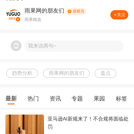
创新在关税压力下守住 43% 以上毛利率；拓竹把
雨果网的朋友们
观察员
一台中国 3D 打印机做成全球品类第一；Plaud
关注
雨果精选
用一个 AI 录音硬件做到 2.5 亿美元年化收入且盈
利；TikTok Shop 全球 GMV 冲向 1100 亿美元量
级。退潮与上涨同时发生——这正是"分水岭"的
我来说两句~
含义：
铺货套利的玩家在出清，做品牌、做技
术、做本地化的玩家在被重估。
趋势分析
雨果网的朋友们
盘点
PART 01 · 宏观经济 降息窗口打开，需求"冷热
分化"
最新
热门
资讯
专题
果园
标签
宏观需求侧，全球进入温和降息通道。主流投行
亚马逊AI新规来了！不合规将面临处
普遍预期美联储 2026 全年降息 1—2 次（累计 2
罚