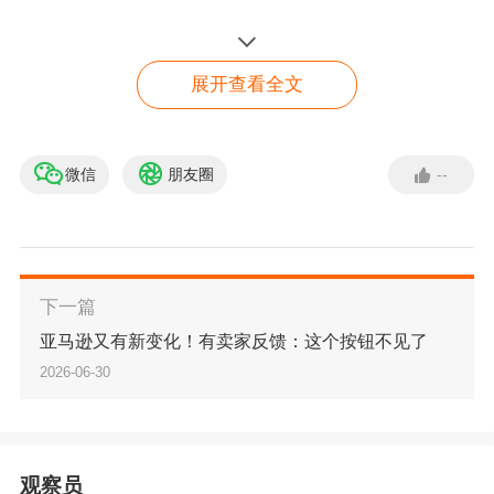
额包裹免税（de minimis）的制度套利
。
2025
年下半年起，这三根支柱被逐一动摇。到 2026
展开查看全文
年上半年，这已不再是某个平台、某个国家的孤
立变化，而是一次系统性的范式切换：美国的小
微信
朋友圈
--
一键了解行业数据洞察
额免税豁免已成历史，欧盟的"150 欧元时代"进
入倒计时，关税从"黑天鹅"变成必须计入成本表
一键了解行业数据洞察
的"常量"；而在国内，税务与海关监管也以"数据
了解详情
下一篇
比对"为抓手，把行业从"灰色合规"推向"全链条透
亚马逊又有新变化！有卖家反馈：这个按钮不见了
明"。
2026-06-30
与此同时，另一条曲线在向上走。泡泡玛特用一
只 Labubu 证明中国 IP 能在海外卖出溢价；安克
观察员