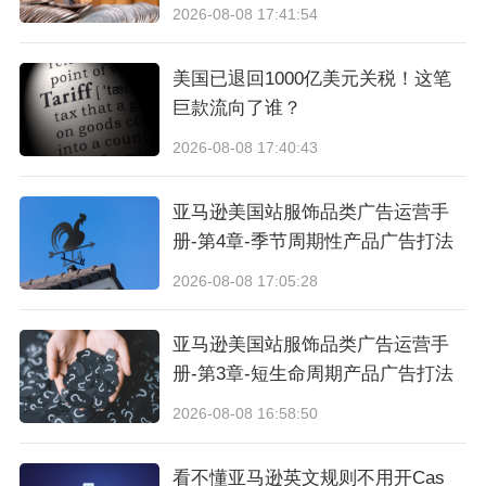
5—50 个基点），首次降息最可能在年中之后启
2026-08-08 17:41:54
动；欧洲央行有望在上半年降息 25 个基点至 1.7
美国已退回1000亿美元关税！这笔
5%，欧元区迎来 GDP 增速 1—1.5% 的温和周期
巨款流向了谁？
性复苏。融资环境趋于宽松、消费有支撑，这是
2026-08-08 17:40:43
出海的基本面利好。但有两个关键"但是"。
亚马逊美国站服饰品类广告运营手
其一，美国经济"冷热分化"。
上半年美国增长强
册-第4章-季节周期性产品广告打法
劲（一季度约 3.5%、二季度约 2.5%），但对利
2026-08-08 17:05:28
率最敏感的耐用品消费（汽车、家具）和住宅投
亚马逊美国站服饰品类广告运营手
资同比仍在下行——这恰是不少出海大件品类
册-第3章-短生命周期产品广告打法
（家居、家电）的主战场。强总量之下，藏着结
2026-08-08 16:58:50
构性疲软。
看不懂亚马逊英文规则不用开Cas