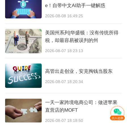
其二，关税的通胀效应有滞后性。
多家机构判
e！自带中文AI助手一键解惑
断，对等关税对美国物价的影响要到 2026 上半
2026-08-08 16:49:25
年才充分体现。这意味着下半年美国消费者的"价
美国州系列|华盛顿：没有传统所得
格敏感度"可能不降反升——对所有靠"质价比"打
税，却最容易被误判的州
天下的中国品牌，这是必须提前定价的变量。
2026-08-07 18:23:13
宏观小结：
制度套利的时代结束了，但宏观需求
并未崩塌。胜负手从"谁的价格更低"，转向"谁能
高管出走创业，安克掏钱当股东
在含税、含合规成本的新价格带里，依然给消费
2026-08-07 18:20:34
者提供价值"。
一天一家跨境电商公司：做进苹果
PART 02 · 全球合规（本期重点）从"选择题"变
直营店的MOFT
成"生存题"
2026-08-07 18:18:50