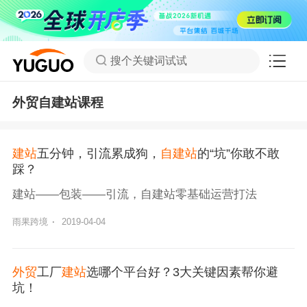
搜个关键词试试
外贸自建站课程
建站
五分钟，引流累成狗，
自建站
的“坑”你敢不敢
踩？
建站——包装——引流，自建站零基础运营打法
雨果跨境
·
2019-04-04
外贸
工厂
建站
选哪个平台好？3大关键因素帮你避
坑！