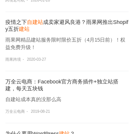
跨境老司机
·
2026-01-28
疫情之下
自建站
成卖家避风良港？雨果网推出Shopif
y五折
建站
雨果网精品建站服务限时限价五折（4月15日前）！权
益免费升级！
雨果跨境
·
2020-03-27
万全云电商：Facebook官方商务插件+独立站搭
建，每天五块钱
自建站成本真的没那么高
万全云电商
·
2019-08-21
为什么要用WordPress
建站
？