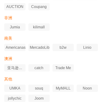
AUCTION
Coupang
非洲
Jumia
kilimall
南美
Americanas
MercadoLibre
b2w
Linio
澳洲
亚马逊澳
catch
Trade Me
洲站
其他
UMKA
souq
MyMALL
Noon
jollychic
Joom