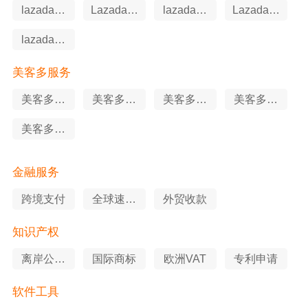
lazada知
Lazada软
lazada代
Lazada申
识产权
件工具
运营
述服务
lazada站
外推广
美客多服务
美客多站
美客多代
美客多知
美客多申
外推广
运营
识产权
述服务
美客多软
件工具
金融服务
跨境支付
全球速卖
外贸收款
通
知识产权
离岸公司
国际商标
欧洲VAT
专利申请
注册
软件工具