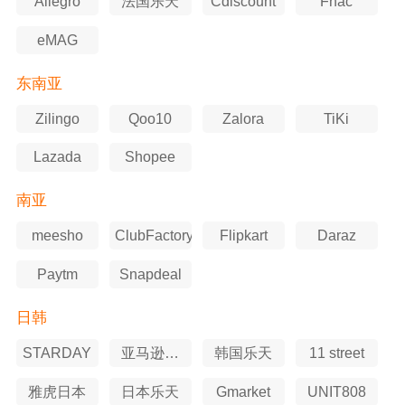
Allegro
法国乐天
Cdiscount
Fnac
eMAG
东南亚
Zilingo
Qoo10
Zalora
TiKi
Lazada
Shopee
南亚
meesho
ClubFactory
Flipkart
Daraz
Paytm
Snapdeal
日韩
STARDAY
亚马逊日
韩国乐天
11 street
本站
雅虎日本
日本乐天
Gmarket
UNIT808