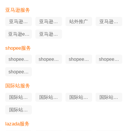
亚马逊服务
亚马逊软
亚马逊选
站外推广
亚马逊知
件工具
品工具
识产权
亚马逊erp
亚马逊申
工具
述服务
shopee服务
shopee软
shopee站
shopee申
shopee代
件工具
外推广
述服务
运营
shopee知
识产权
国际站服务
国际站站
国际站软
国际站代
国际站申
外推广
件工具
运营
述服务
国际站知
识产权
lazada服务