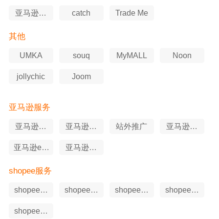
亚马逊澳
catch
Trade Me
洲站
其他
UMKA
souq
MyMALL
Noon
jollychic
Joom
亚马逊服务
亚马逊软
亚马逊选
站外推广
亚马逊知
件工具
品工具
识产权
亚马逊erp
亚马逊申
工具
述服务
shopee服务
shopee软
shopee站
shopee申
shopee代
件工具
外推广
述服务
运营
shopee知