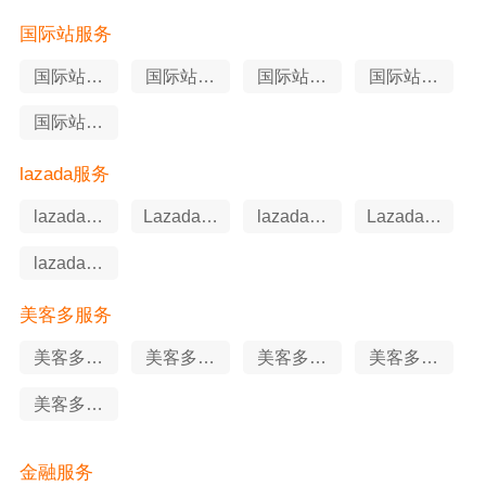
识产权
国际站服务
国际站站
国际站软
国际站代
国际站申
外推广
件工具
运营
述服务
国际站知
识产权
lazada服务
lazada知
Lazada软
lazada代
Lazada申
识产权
件工具
运营
述服务
lazada站
外推广
美客多服务
美客多站
美客多代
美客多知
美客多申
外推广
运营
识产权
述服务
美客多软
件工具
金融服务