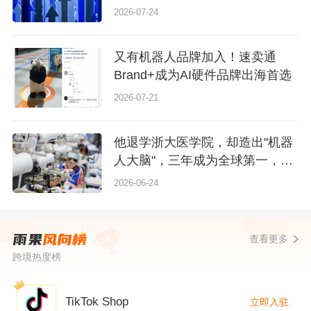
动公司整体增长15%以上
2026-07-24
又有机器人品牌加入！速卖通
Brand+成为AI硬件品牌出海首选
2026-07-21
他退学浙大医学院，却造出"机器
人大脑"，三年成为全球第一，刚
刚敲钟
2026-06-24
查看更多
跨境热度榜
TikTok Shop
立即入驻