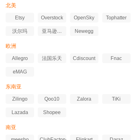
北美
Etsy
Overstock
OpenSky
Tophatter
沃尔玛
亚马逊美
Newegg
国站
欧洲
Allegro
法国乐天
Cdiscount
Fnac
eMAG
东南亚
Zilingo
Qoo10
Zalora
TiKi
Lazada
Shopee
南亚
meesho
ClubFactory
Flipkart
Daraz