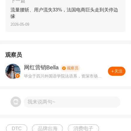
下一篇
其创始团队敏锐地捕捉到，“精致露营（Glampin
流量腰斩、用户流失33%，法国电商巨头走到关停边
缘
g）”和“超轻徒步（Ultralight Hiking）”已经正在成为
2026-05-09
新的户外主流活动，消费者的痛点也因此开始了
从“生存”向“品质”的转变。
观察员
网红营销Bella
观察员
关注
图片来源：instagram
毕业于四川外国语学院法语系，资深市场运
营行业从业者，曾就职于某国内知名出口品
牌，负责红人市场营销；现供职于全球最大
的网红营销平台SocialBook，帮助众多中国
例如，传统的充气床垫手动泵气费时费力，而市面
品牌成功出海，包括华为、美的、⼩⽶、阿
我来说两句~
⾥巴巴、Shein、百度等。
上的电动泵大多笨重如砖块。
因此，Flextail推出了比鸡蛋还小的Tiny Pump，这是
DTC
品牌出海
消费电子