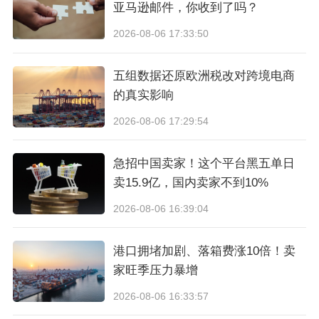
在户外装备这一个大的品类中，新手和老手的需求
亚马逊邮件，你收到了吗？
往往天差地别，反应在产品上就会出现“鄙视链”。
2026-08-06 17:33:50
五组数据还原欧洲税改对跨境电商
一方面 ，是最舍得花钱的资深玩家；另一方面，是
的真实影响
最有潜力的新手玩家，二元结构的用户群体也让不
2026-08-06 17:29:54
少品牌被迫二选一。
急招中国卖家！这个平台黑五单日
但Flextail的解法是“成年人，全都要”。
卖15.9亿，国内卖家不到10%
2026-08-06 16:39:04
对于资深户外老炮而言，Flextail着重在“轻量化”上下
功夫。毕竟在长途徒步中，装备重量与体能消耗成
港口拥堵加剧、落箱费涨10倍！卖
正比。
家旺季压力暴增
2026-08-06 16:33:57
Flextail的核心单品如Tiny Pump 2X，集充气、抽