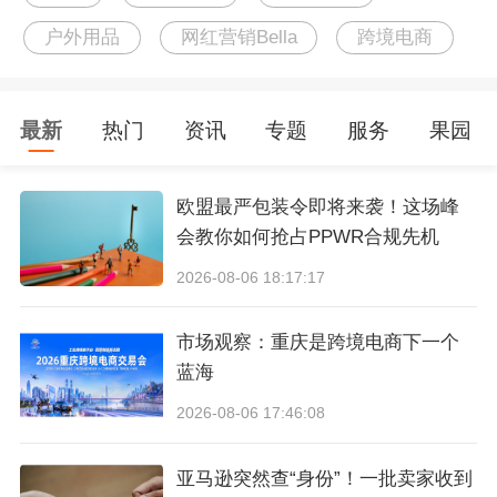
一个多功能迷你电动气泵，在户外露营和旅行圈中
户外用品
网红营销Bella
跨境电商
被誉为“神器”。
“轻量化户外电子设备”是一个新兴的户外品类，早
最新
热门
资讯
专题
服务
果园
期几乎没有特别厉害的厂商和品牌，Flextail就是在
欧盟最严包装令即将来袭！这场峰
大家还没有反应过来的情况下实现了领跑。
会教你如何抢占PPWR合规先机
2026-08-06 18:17:17
不仅海外销售额连续破亿，更是在亚马逊细分品类
长期霸榜，还在Kickstarter等众筹平台屡次刷新纪
市场观察：重庆是跨境电商下一个
录。
蓝海
2026-08-06 17:46:08
一、用产品同时兼容最极端的用户群
亚马逊突然查“身份”！一批卖家收到