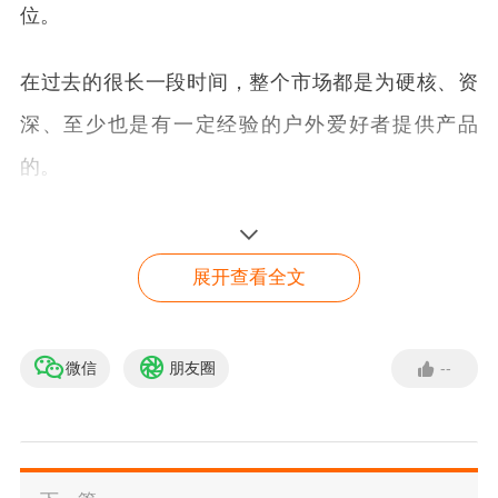
位。
在过去的很长一段时间，整个市场都是为硬核、资
深、至少也是有一定经验的户外爱好者提供产品
的。
对于新入门的用户而言，他们只是想体验户外活动
的乐趣，并不是真的要“挑战自我”，因此很难找到合
展开查看全文
适的产品。
微信
朋友圈
--
想做独立站不知道从何开
正是因为看到了这一点，一个中国的DTC品牌Flext
始？看这！
ail以“轻量化户外电子设备”为切入点，成功打出了
点击查看
声势。