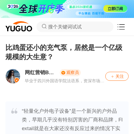
搜个关键词试试
比鸡蛋还小的充气泵，居然是一个亿级
规模的大生意？
网红营销Bell
观察员
关注
a
毕业于四川外国语学院法语系，资深市场运
营行业从业者，曾就职于某国内知名出口品
牌，负责红人市场营销；现供职于全球最大
的网红营销平台SocialBook，帮助众多中国
品牌成功出海，包括华为、美的、⼩⽶、阿
⾥巴巴、Shein、百度等。
“轻量化户外电子设备”是一个新兴的户外品
类，早期几乎没有特别厉害的厂商和品牌，Fl
extail就是在大家还没有反应过来的情况下实